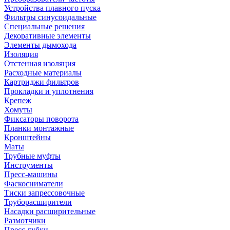
Устройства плавного пуска
Фильтры синусоидальные
Специальные решения
Декоративные элементы
Элементы дымохода
Изоляция
Отстенная изоляция
Расходные материалы
Картриджи фильтров
Прокладки и уплотнения
Крепеж
Хомуты
Фиксаторы поворота
Планки монтажные
Кронштейны
Маты
Трубные муфты
Инструменты
Пресс-машины
Фаскосниматели
Тиски запрессовочные
Труборасширители
Насадки расширительные
Размотчики
Пресс-губки