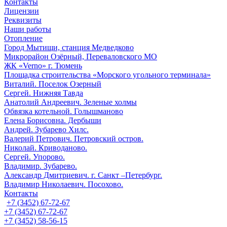
Контакты
Лицензии
Реквизиты
Наши работы
Отопление
Город Мытищи, станция Медведково
Микрорайон Озёрный, Переваловского МО
ЖК «Verno» г. Тюмень
Площадка строительства «Морского угольного терминала»
Виталий. Поселок Озерный
Сергей. Нижняя Тавда
Анатолий Андреевич. Зеленые холмы
Обвязка котельной. Голышманово
Елена Борисовна. Дербыши
Андрей. Зубарево Хилс.
Валерий Петрович. Петровский остров.
Николай. Криводаново.
Сергей. Упорово.
Владимир. Зубарево.
Александр Дмитриевич. г. Санкт –Петербург.
Владимир Николаевич. Посохово.
Контакты
+7 (3452) 67-72-67
+7 (3452) 67-72-67
+7 (3452) 58-56-15