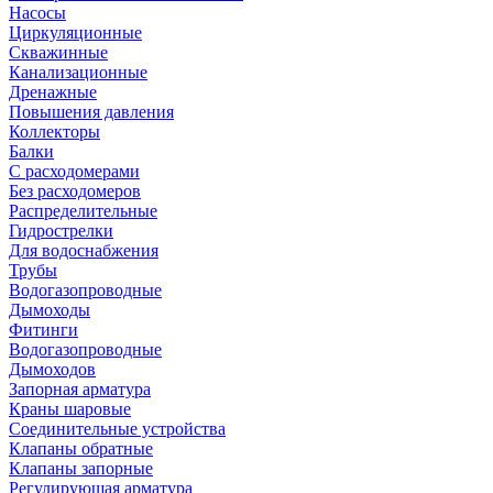
Насосы
Циркуляционные
Скважинные
Канализационные
Дренажные
Повышения давления
Коллекторы
Балки
С расходомерами
Без расходомеров
Распределительные
Гидрострелки
Для водоснабжения
Трубы
Водогазопроводные
Дымоходы
Фитинги
Водогазопроводные
Дымоходов
Запорная арматура
Краны шаровые
Соединительные устройства
Клапаны обратные
Клапаны запорные
Регулирующая арматура