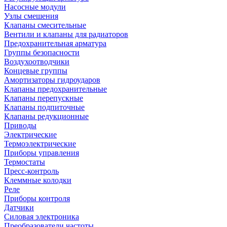
Насосные модули
Узлы смешения
Клапаны смесительные
Вентили и клапаны для радиаторов
Предохранительная арматура
Группы безопасности
Воздухоотводчики
Концевые группы
Амортизаторы гидроударов
Клапаны предохранительные
Клапаны перепускные
Клапаны подпиточные
Клапаны редукционные
Приводы
Электрические
Термоэлектрические
Приборы управления
Термостаты
Пресс-контроль
Клеммные колодки
Реле
Приборы контроля
Датчики
Силовая электроника
Преобразователи частоты