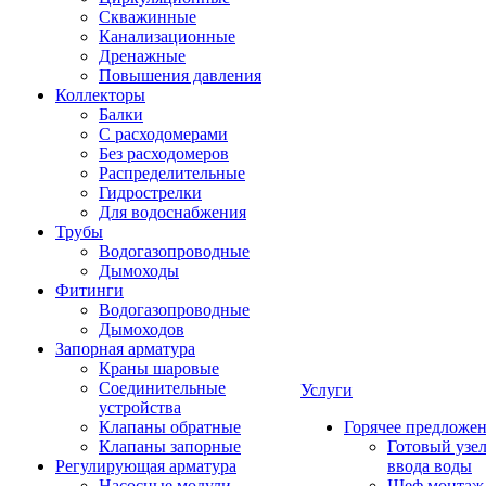
Скважинные
Канализационные
Дренажные
Повышения давления
Коллекторы
Балки
С расходомерами
Без расходомеров
Распределительные
Гидрострелки
Для водоснабжения
Трубы
Водогазопроводные
Дымоходы
Фитинги
Водогазопроводные
Дымоходов
Запорная арматура
Краны шаровые
Соединительные
Услуги
устройства
Клапаны обратные
Горячее предложе
Клапаны запорные
Готовый узе
Регулирующая арматура
ввода воды
Насосные модули
Шеф монтаж