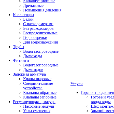
Канализационные
Дренажные
Повышения давления
Коллекторы
Балки
С расходомерами
Без расходомеров
Распределительные
Гидрострелки
Для водоснабжения
Трубы
Водогазопроводные
Дымоходы
Фитинги
Водогазопроводные
Дымоходов
Запорная арматура
Краны шаровые
Соединительные
Услуги
устройства
Клапаны обратные
Горячее предложе
Клапаны запорные
Готовый узе
Регулирующая арматура
ввода воды
Насосные модули
Шеф монтаж
Узлы смешения
Зимний мон