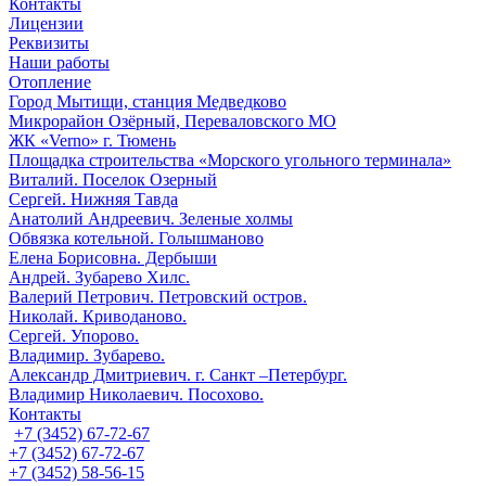
Контакты
Лицензии
Реквизиты
Наши работы
Отопление
Город Мытищи, станция Медведково
Микрорайон Озёрный, Переваловского МО
ЖК «Verno» г. Тюмень
Площадка строительства «Морского угольного терминала»
Виталий. Поселок Озерный
Сергей. Нижняя Тавда
Анатолий Андреевич. Зеленые холмы
Обвязка котельной. Голышманово
Елена Борисовна. Дербыши
Андрей. Зубарево Хилс.
Валерий Петрович. Петровский остров.
Николай. Криводаново.
Сергей. Упорово.
Владимир. Зубарево.
Александр Дмитриевич. г. Санкт –Петербург.
Владимир Николаевич. Посохово.
Контакты
+7 (3452) 67-72-67
+7 (3452) 67-72-67
+7 (3452) 58-56-15