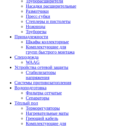
Труборасширители
Насадки расширительные
Размотчики
Пресс-губки
Степлеры и пистолеты
Ножницы
Труборезы
Принадлежности
Шкафы коллекторные
Комплектующие для
групп быстрого монтажа
Спецодежда
WAAG
Устройства сетевой защиты
Стабилизаторы
напряжения
Системы противозатопления
Водоподготовка
Фильтры сетчатые
Сепараторы
Тёплый пол
Терморегуляторы
Нагревательные маты
Греющий кабель
Комплектующие для