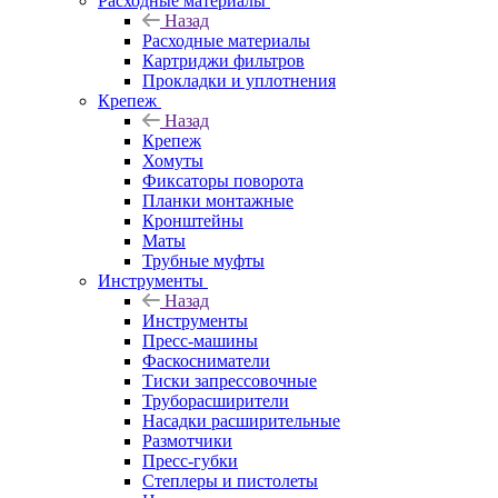
Расходные материалы
Назад
Расходные материалы
Картриджи фильтров
Прокладки и уплотнения
Крепеж
Назад
Крепеж
Хомуты
Фиксаторы поворота
Планки монтажные
Кронштейны
Маты
Трубные муфты
Инструменты
Назад
Инструменты
Пресс-машины
Фаскосниматели
Тиски запрессовочные
Труборасширители
Насадки расширительные
Размотчики
Пресс-губки
Степлеры и пистолеты