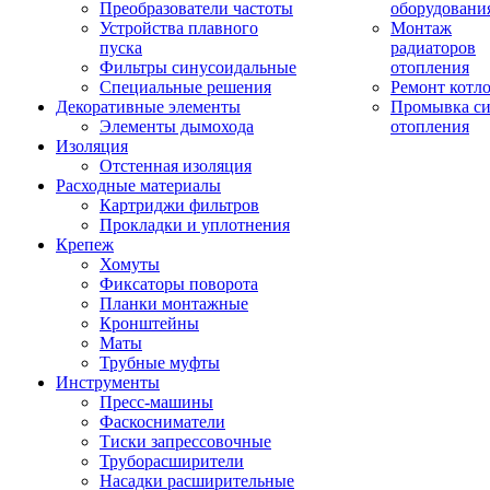
Преобразователи частоты
оборудовани
Устройства плавного
Монтаж
пуска
радиаторов
Фильтры синусоидальные
отопления
Специальные решения
Ремонт котл
Декоративные элементы
Промывка си
Элементы дымохода
отопления
Изоляция
Отстенная изоляция
Расходные материалы
Картриджи фильтров
Прокладки и уплотнения
Крепеж
Хомуты
Фиксаторы поворота
Планки монтажные
Кронштейны
Маты
Трубные муфты
Инструменты
Пресс-машины
Фаскосниматели
Тиски запрессовочные
Труборасширители
Насадки расширительные