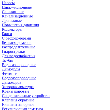
Насосы
Циркуляционные
Скважинные
Канализационные
Дренажные
Повышения давления
Коллекторы
Балки
С расходомерами
Без расходомеров
Распределительные
Гидрострелки
Для водоснабжения
Трубы
Водогазопроводные
Дымоходы
Фитинги
Водогазопроводные
Дымоходов
Запорная арматура
Краны шаровые
Соединительные устройства
Клапаны обратные
Клапаны запорные
Регулирующая арматура