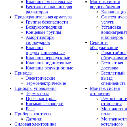
Клапаны смесительные
Монтаж систем
Вентили и клапаны для
водоснабжения
радиаторов
Канализация
Предохранительная арматура
Сантехничес
Группы безопасности
услуги
Воздухоотводчики
Установка
Концевые группы
водонагрева
Амортизаторы
и бойлеров
гидроударов
Сервис и
Клапаны
обслуживание
предохранительные
Гарантийное
Клапаны перепускные
обслуживани
Клапаны подпиточные
Бесплатная
Клапаны редукционные
доставка
Приводы
Бесплатный
Электрические
выезд
Термоэлектрические
специалиста
Приборы управления
Монтаж систем
Термостаты
отопления
Пресс-контроль
Ремонт сист
Клеммные колодки
отопления
Реле
Монтаж тепл
Приборы контроля
пола
Датчики
Монтаж котл
Силовая электроника
котельного