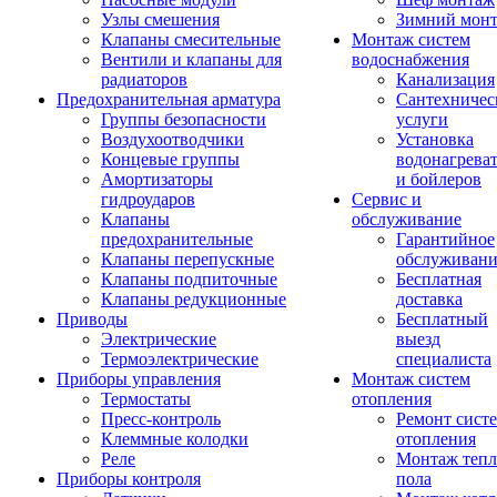
Узлы смешения
Зимний мон
Клапаны смесительные
Монтаж систем
Вентили и клапаны для
водоснабжения
радиаторов
Канализация
Предохранительная арматура
Сантехничес
Группы безопасности
услуги
Воздухоотводчики
Установка
Концевые группы
водонагрева
Амортизаторы
и бойлеров
гидроударов
Сервис и
Клапаны
обслуживание
предохранительные
Гарантийное
Клапаны перепускные
обслуживани
Клапаны подпиточные
Бесплатная
Клапаны редукционные
доставка
Приводы
Бесплатный
Электрические
выезд
Термоэлектрические
специалиста
Приборы управления
Монтаж систем
Термостаты
отопления
Пресс-контроль
Ремонт сист
Клеммные колодки
отопления
Реле
Монтаж тепл
Приборы контроля
пола