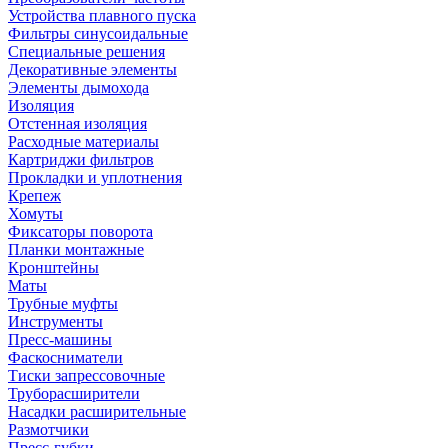
Устройства плавного пуска
Фильтры синусоидальные
Специальные решения
Декоративные элементы
Элементы дымохода
Изоляция
Отстенная изоляция
Расходные материалы
Картриджи фильтров
Прокладки и уплотнения
Крепеж
Хомуты
Фиксаторы поворота
Планки монтажные
Кронштейны
Маты
Трубные муфты
Инструменты
Пресс-машины
Фаскосниматели
Тиски запрессовочные
Труборасширители
Насадки расширительные
Размотчики
Пресс-губки