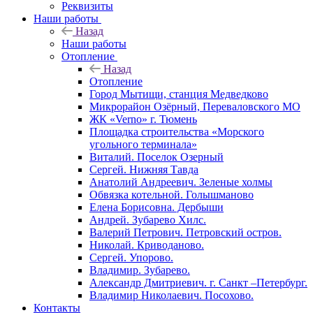
Реквизиты
Наши работы
Назад
Наши работы
Отопление
Назад
Отопление
Город Мытищи, станция Медведково
Микрорайон Озёрный, Переваловского МО
ЖК «Verno» г. Тюмень
Площадка строительства «Морского
угольного терминала»
Виталий. Поселок Озерный
Сергей. Нижняя Тавда
Анатолий Андреевич. Зеленые холмы
Обвязка котельной. Голышманово
Елена Борисовна. Дербыши
Андрей. Зубарево Хилс.
Валерий Петрович. Петровский остров.
Николай. Криводаново.
Сергей. Упорово.
Владимир. Зубарево.
Александр Дмитриевич. г. Санкт –Петербург.
Владимир Николаевич. Посохово.
Контакты