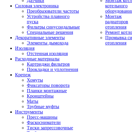
Датчики
Монтаж котл
Силовая электроника
котельного
Преобразователи частоты
оборудовани
Устройства плавного
Монтаж
пуска
радиаторов
Фильтры синусоидальные
отопления
Специальные решения
Ремонт котл
Декоративные элементы
Промывка си
Элементы дымохода
отопления
Изоляция
Отстенная изоляция
Расходные материалы
Картриджи фильтров
Прокладки и уплотнения
Крепеж
Хомуты
Фиксаторы поворота
Планки монтажные
Кронштейны
Маты
Трубные муфты
Инструменты
Пресс-машины
Фаскосниматели
Тиски запрессовочные