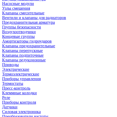
Насосные модули
Узлы смешения
Клапаны смесительные
Вентили и клапаны для радиаторов
Предохранительная арматура
Группы безопасности
Воздухоотводчики
Концевые группы
Амортизаторы гидроударов
Клапаны предохранительные
Клапаны перепускные
Клапаны подпиточные
Клапаны редукционные
Приводы
Электрические
Термоэлектрические
Приборы управления
Термостаты
Пресс-контроль
Клеммные колодки
Реле
Приборы контроля
Датчики
Силовая электроника
Преобразователи частоты