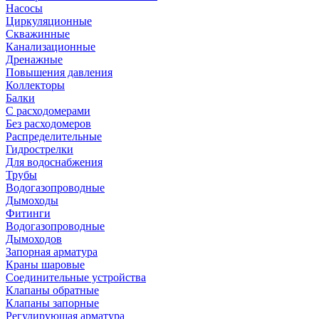
Насосы
Циркуляционные
Скважинные
Канализационные
Дренажные
Повышения давления
Коллекторы
Балки
С расходомерами
Без расходомеров
Распределительные
Гидрострелки
Для водоснабжения
Трубы
Водогазопроводные
Дымоходы
Фитинги
Водогазопроводные
Дымоходов
Запорная арматура
Краны шаровые
Соединительные устройства
Клапаны обратные
Клапаны запорные
Регулирующая арматура