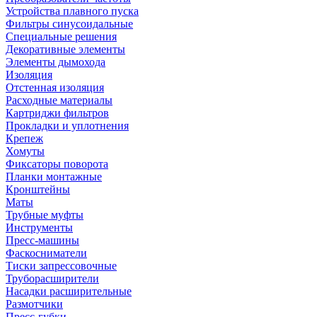
Устройства плавного пуска
Фильтры синусоидальные
Специальные решения
Декоративные элементы
Элементы дымохода
Изоляция
Отстенная изоляция
Расходные материалы
Картриджи фильтров
Прокладки и уплотнения
Крепеж
Хомуты
Фиксаторы поворота
Планки монтажные
Кронштейны
Маты
Трубные муфты
Инструменты
Пресс-машины
Фаскосниматели
Тиски запрессовочные
Труборасширители
Насадки расширительные
Размотчики
Пресс-губки