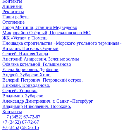
Контакты
Лицензии
Реквизиты
Наши работы
Отопление
Город Мытищи, станция Медведково
Микрорайон Озёрный, Переваловского МО
ЖК «Verno» г. Тюмень
Площадка строительства «Морского угольного терминала»
Виталий. Поселок Озерный
Сергей. Нижняя Тавда
Анатолий Андреевич. Зеленые холмы
Обвязка котельной. Голышманово
Елена Борисовна. Дербыши
Андрей. Зубарево Хилс.
Валерий Петрович. Петровский остров.
Николай. Криводаново.
Сергей. Упорово.
Владимир. Зубарево.
Александр Дмитриевич. г. Санкт –Петербург.
Владимир Николаевич. Посохово.
Контакты
+7 (3452) 67-72-67
+7 (3452) 67-72-67
+7 (3452) 58-56-15