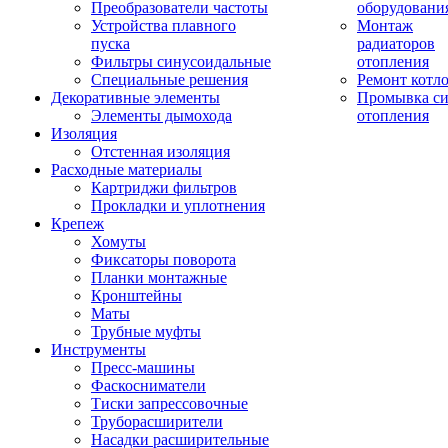
Преобразователи частоты
оборудовани
Устройства плавного
Монтаж
пуска
радиаторов
Фильтры синусоидальные
отопления
Специальные решения
Ремонт котл
Декоративные элементы
Промывка си
Элементы дымохода
отопления
Изоляция
Отстенная изоляция
Расходные материалы
Картриджи фильтров
Прокладки и уплотнения
Крепеж
Хомуты
Фиксаторы поворота
Планки монтажные
Кронштейны
Маты
Трубные муфты
Инструменты
Пресс-машины
Фаскосниматели
Тиски запрессовочные
Труборасширители
Насадки расширительные