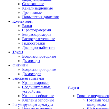
Скважинные
Канализационные
Дренажные
Повышения давления
Коллекторы
Балки
С расходомерами
Без расходомеров
Распределительные
Гидрострелки
Для водоснабжения
Трубы
Водогазопроводные
Дымоходы
Фитинги
Водогазопроводные
Дымоходов
Запорная арматура
Краны шаровые
Соединительные
Услуги
устройства
Клапаны обратные
Горячее предложе
Клапаны запорные
Готовый узе
Регулирующая арматура
ввода воды
Насосные модули
Шеф монтаж