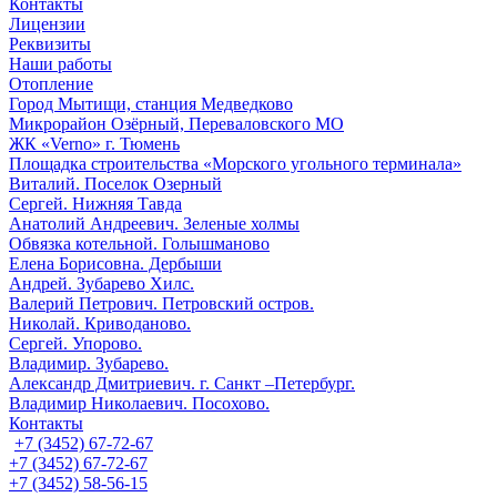
Контакты
Лицензии
Реквизиты
Наши работы
Отопление
Город Мытищи, станция Медведково
Микрорайон Озёрный, Переваловского МО
ЖК «Verno» г. Тюмень
Площадка строительства «Морского угольного терминала»
Виталий. Поселок Озерный
Сергей. Нижняя Тавда
Анатолий Андреевич. Зеленые холмы
Обвязка котельной. Голышманово
Елена Борисовна. Дербыши
Андрей. Зубарево Хилс.
Валерий Петрович. Петровский остров.
Николай. Криводаново.
Сергей. Упорово.
Владимир. Зубарево.
Александр Дмитриевич. г. Санкт –Петербург.
Владимир Николаевич. Посохово.
Контакты
+7 (3452) 67-72-67
+7 (3452) 67-72-67
+7 (3452) 58-56-15