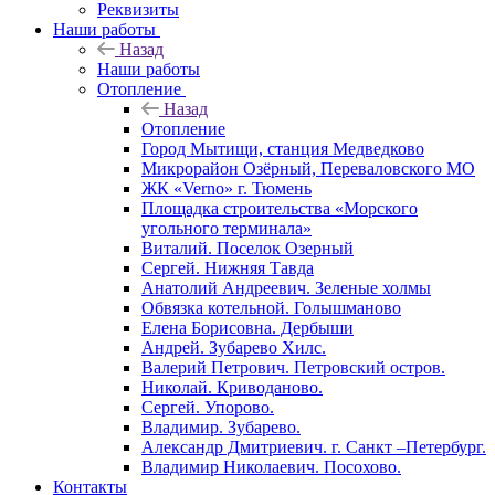
Реквизиты
Наши работы
Назад
Наши работы
Отопление
Назад
Отопление
Город Мытищи, станция Медведково
Микрорайон Озёрный, Переваловского МО
ЖК «Verno» г. Тюмень
Площадка строительства «Морского
угольного терминала»
Виталий. Поселок Озерный
Сергей. Нижняя Тавда
Анатолий Андреевич. Зеленые холмы
Обвязка котельной. Голышманово
Елена Борисовна. Дербыши
Андрей. Зубарево Хилс.
Валерий Петрович. Петровский остров.
Николай. Криводаново.
Сергей. Упорово.
Владимир. Зубарево.
Александр Дмитриевич. г. Санкт –Петербург.
Владимир Николаевич. Посохово.
Контакты