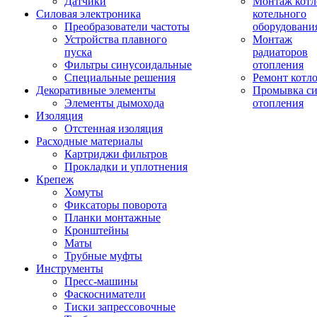
Датчики
Монтаж котл
Силовая электроника
котельного
Преобразователи частоты
оборудовани
Устройства плавного
Монтаж
пуска
радиаторов
Фильтры синусоидальные
отопления
Специальные решения
Ремонт котл
Декоративные элементы
Промывка си
Элементы дымохода
отопления
Изоляция
Отстенная изоляция
Расходные материалы
Картриджи фильтров
Прокладки и уплотнения
Крепеж
Хомуты
Фиксаторы поворота
Планки монтажные
Кронштейны
Маты
Трубные муфты
Инструменты
Пресс-машины
Фаскосниматели
Тиски запрессовочные