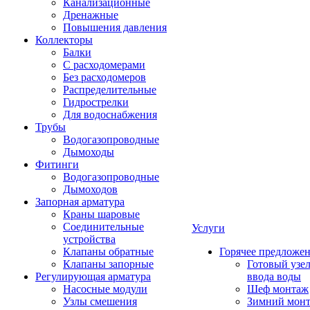
Канализационные
Дренажные
Повышения давления
Коллекторы
Балки
С расходомерами
Без расходомеров
Распределительные
Гидрострелки
Для водоснабжения
Трубы
Водогазопроводные
Дымоходы
Фитинги
Водогазопроводные
Дымоходов
Запорная арматура
Краны шаровые
Соединительные
Услуги
устройства
Клапаны обратные
Горячее предложе
Клапаны запорные
Готовый узе
Регулирующая арматура
ввода воды
Насосные модули
Шеф монтаж
Узлы смешения
Зимний мон