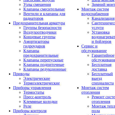
Узлы смешения
Зимний мон
Клапаны смесительные
Монтаж систем
Вентили и клапаны для
водоснабжения
радиаторов
Канализация
Предохранительная арматура
Сантехничес
Группы безопасности
услуги
Воздухоотводчики
Установка
Концевые группы
водонагрева
Амортизаторы
и бойлеров
гидроударов
Сервис и
Клапаны
обслуживание
предохранительные
Гарантийное
Клапаны перепускные
обслуживани
Клапаны подпиточные
Бесплатная
Клапаны редукционные
доставка
Приводы
Бесплатный
Электрические
выезд
Термоэлектрические
специалиста
Приборы управления
Монтаж систем
Термостаты
отопления
Пресс-контроль
Ремонт сист
Клеммные колодки
отопления
Реле
Монтаж тепл
Приборы контроля
пола