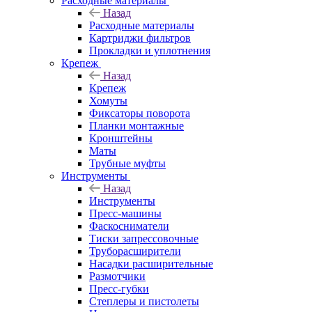
Расходные материалы
Назад
Расходные материалы
Картриджи фильтров
Прокладки и уплотнения
Крепеж
Назад
Крепеж
Хомуты
Фиксаторы поворота
Планки монтажные
Кронштейны
Маты
Трубные муфты
Инструменты
Назад
Инструменты
Пресс-машины
Фаскосниматели
Тиски запрессовочные
Труборасширители
Насадки расширительные
Размотчики
Пресс-губки
Степлеры и пистолеты