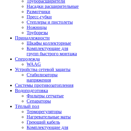
Труборасширители
Насадки расширительные
Размотчики
Пресс-губки
Степлеры и пистолеты
Ножницы
Труборезы
Принадлежности
Шкафы коллекторные
Комплектующие для
групп быстрого монтажа
Спецодежда
WAAG
Устройства сетевой защиты
Стабилизаторы
напряжения
Системы противозатопления
Водоподготовка
Фильтры сетчатые
Сепараторы
Тёплый пол
Терморегуляторы
Нагревательные маты
Греющий кабель
Комплектующие для