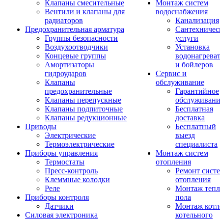
Клапаны смесительные
Монтаж систем
Вентили и клапаны для
водоснабжения
радиаторов
Канализация
Предохранительная арматура
Сантехничес
Группы безопасности
услуги
Воздухоотводчики
Установка
Концевые группы
водонагрева
Амортизаторы
и бойлеров
гидроударов
Сервис и
Клапаны
обслуживание
предохранительные
Гарантийное
Клапаны перепускные
обслуживани
Клапаны подпиточные
Бесплатная
Клапаны редукционные
доставка
Приводы
Бесплатный
Электрические
выезд
Термоэлектрические
специалиста
Приборы управления
Монтаж систем
Термостаты
отопления
Пресс-контроль
Ремонт сист
Клеммные колодки
отопления
Реле
Монтаж тепл
Приборы контроля
пола
Датчики
Монтаж котл
Силовая электроника
котельного