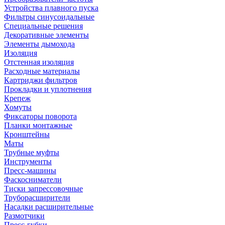
Устройства плавного пуска
Фильтры синусоидальные
Специальные решения
Декоративные элементы
Элементы дымохода
Изоляция
Отстенная изоляция
Расходные материалы
Картриджи фильтров
Прокладки и уплотнения
Крепеж
Хомуты
Фиксаторы поворота
Планки монтажные
Кронштейны
Маты
Трубные муфты
Инструменты
Пресс-машины
Фаскосниматели
Тиски запрессовочные
Труборасширители
Насадки расширительные
Размотчики
Пресс-губки