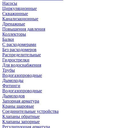
Насосы
Циркуляционные
Скважинные
Канализационные
Дренажные
Повышения давления
Коллекторы
Балки
С расходомерами
Без расходомеров
Распределительные
Гидрострелки
Для водоснабжения
Трубы
Водогазопроводные
Дымоходы
Фитинги
Водогазопроводные
Дымоходов
Запорная арматура
Краны шаровые
Соединительные устройства
Клапаны обратные
Клапаны запорные
Регулирующая арматура