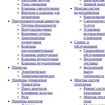
Узлы смешения
Зимний мон
Клапаны смесительные
Монтаж систем
Вентили и клапаны для
водоснабжения
радиаторов
Канализация
Предохранительная арматура
Сантехничес
Группы безопасности
услуги
Воздухоотводчики
Установка
Концевые группы
водонагрева
Амортизаторы
и бойлеров
гидроударов
Сервис и
Клапаны
обслуживание
предохранительные
Гарантийное
Клапаны перепускные
обслуживани
Клапаны подпиточные
Бесплатная
Клапаны редукционные
доставка
Приводы
Бесплатный
Электрические
выезд
Термоэлектрические
специалиста
Приборы управления
Монтаж систем
Термостаты
отопления
Пресс-контроль
Ремонт сист
Клеммные колодки
отопления
Реле
Монтаж тепл
Приборы контроля
пола