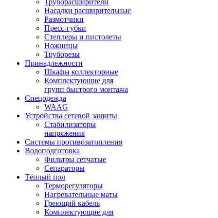
Труборасширители
Насадки расширительные
Размотчики
Пресс-губки
Степлеры и пистолеты
Ножницы
Труборезы
Принадлежности
Шкафы коллекторные
Комплектующие для
групп быстрого монтажа
Спецодежда
WAAG
Устройства сетевой защиты
Стабилизаторы
напряжения
Системы противозатопления
Водоподготовка
Фильтры сетчатые
Сепараторы
Тёплый пол
Терморегуляторы
Нагревательные маты
Греющий кабель
Комплектующие для