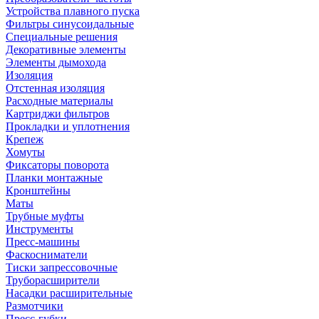
Устройства плавного пуска
Фильтры синусоидальные
Специальные решения
Декоративные элементы
Элементы дымохода
Изоляция
Отстенная изоляция
Расходные материалы
Картриджи фильтров
Прокладки и уплотнения
Крепеж
Хомуты
Фиксаторы поворота
Планки монтажные
Кронштейны
Маты
Трубные муфты
Инструменты
Пресс-машины
Фаскосниматели
Тиски запрессовочные
Труборасширители
Насадки расширительные
Размотчики
Пресс-губки