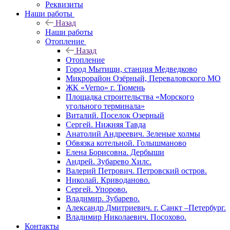
Реквизиты
Наши работы
Назад
Наши работы
Отопление
Назад
Отопление
Город Мытищи, станция Медведково
Микрорайон Озёрный, Переваловского МО
ЖК «Verno» г. Тюмень
Площадка строительства «Морского
угольного терминала»
Виталий. Поселок Озерный
Сергей. Нижняя Тавда
Анатолий Андреевич. Зеленые холмы
Обвязка котельной. Голышманово
Елена Борисовна. Дербыши
Андрей. Зубарево Хилс.
Валерий Петрович. Петровский остров.
Николай. Криводаново.
Сергей. Упорово.
Владимир. Зубарево.
Александр Дмитриевич. г. Санкт –Петербург.
Владимир Николаевич. Посохово.
Контакты