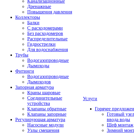
Канализационные
Дренажные
Повышения давления
Коллекторы
Балки
С расходомерами
Без расходомеров
Распределительные
Гидрострелки
Для водоснабжения
Трубы
Водогазопроводные
Дымоходы
Фитинги
Водогазопроводные
Дымоходов
Запорная арматура
Краны шаровые
Соединительные
Услуги
устройства
Клапаны обратные
Горячее предложе
Клапаны запорные
Готовый узе
Регулирующая арматура
ввода воды
Насосные модули
Шеф монтаж
Узлы смешения
Зимний мон