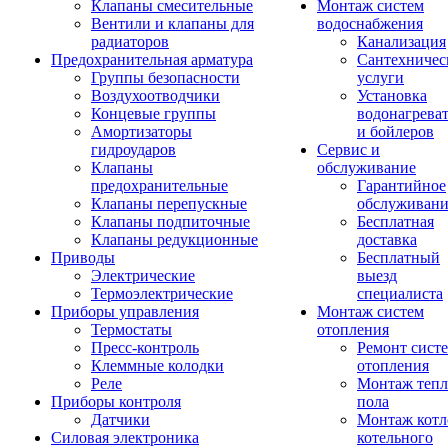
Клапаны смесительные
Монтаж систем
Вентили и клапаны для
водоснабжения
радиаторов
Канализация
Предохранительная арматура
Сантехничес
Группы безопасности
услуги
Воздухоотводчики
Установка
Концевые группы
водонагрева
Амортизаторы
и бойлеров
гидроударов
Сервис и
Клапаны
обслуживание
предохранительные
Гарантийное
Клапаны перепускные
обслуживани
Клапаны подпиточные
Бесплатная
Клапаны редукционные
доставка
Приводы
Бесплатный
Электрические
выезд
Термоэлектрические
специалиста
Приборы управления
Монтаж систем
Термостаты
отопления
Пресс-контроль
Ремонт сист
Клеммные колодки
отопления
Реле
Монтаж тепл
Приборы контроля
пола
Датчики
Монтаж котл
Силовая электроника
котельного