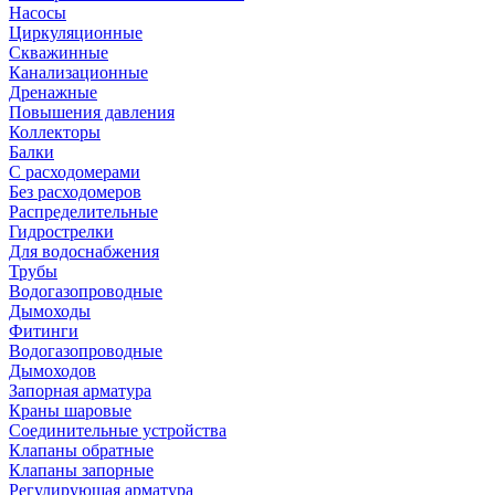
Насосы
Циркуляционные
Скважинные
Канализационные
Дренажные
Повышения давления
Коллекторы
Балки
С расходомерами
Без расходомеров
Распределительные
Гидрострелки
Для водоснабжения
Трубы
Водогазопроводные
Дымоходы
Фитинги
Водогазопроводные
Дымоходов
Запорная арматура
Краны шаровые
Соединительные устройства
Клапаны обратные
Клапаны запорные
Регулирующая арматура