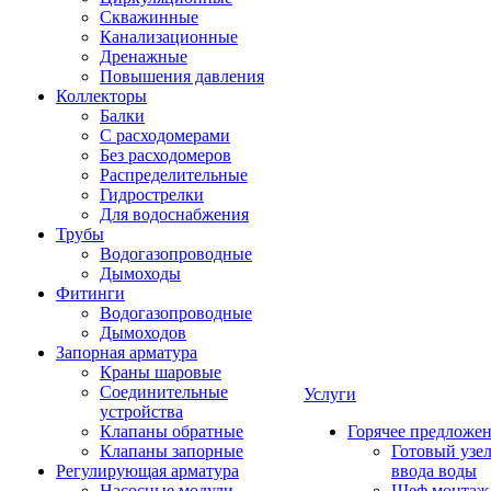
Скважинные
Канализационные
Дренажные
Повышения давления
Коллекторы
Балки
С расходомерами
Без расходомеров
Распределительные
Гидрострелки
Для водоснабжения
Трубы
Водогазопроводные
Дымоходы
Фитинги
Водогазопроводные
Дымоходов
Запорная арматура
Краны шаровые
Соединительные
Услуги
устройства
Клапаны обратные
Горячее предложе
Клапаны запорные
Готовый узе
Регулирующая арматура
ввода воды
Насосные модули
Шеф монтаж