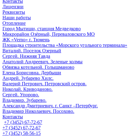
Контакты
Лицензии
Реквизиты
Наши работы
Отопление
Город Мытищи, станция Медведково
Микрорайон Озёрный, Переваловского МО
ЖК «Verno» г. Тюмень
Площадка строительства «Морского угольного терминала»
Виталий. Поселок Озерный
Сергей. Нижняя Тавда
Анатолий Андреевич. Зеленые холмы
Обвязка котельной. Голышманово
Елена Борисовна. Дербыши
Андрей. Зубарево Хилс.
Валерий Петрович. Петровский остров.
Николай. Криводаново.
Сергей. Упорово.
Владимир. Зубарево.
Александр Дмитриевич. г. Санкт –Петербург.
Владимир Николаевич. Посохово.
Контакты
+7 (3452) 67-72-67
+7 (3452) 67-72-67
+7 (3452) 58-56-15