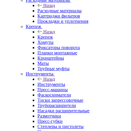
Расходные материалы
Назад
Расходные материалы
Картриджи фильтров
Прокладки и уплотнения
Крепеж
Назад
Крепеж
Хомуты
Фиксаторы поворота
Планки монтажные
Кронштейны
Маты
Трубные муфты
Инструменты
Назад
Инструменты
Пресс-машины
Фаскосниматели
Тиски запрессовочные
Труборасширители
Насадки расширительные
Размотчики
Пресс-губки
Степлеры и пистолеты