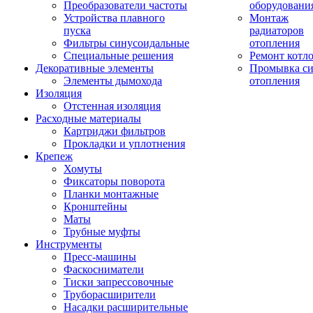
Преобразователи частоты
оборудовани
Устройства плавного
Монтаж
пуска
радиаторов
Фильтры синусоидальные
отопления
Специальные решения
Ремонт котл
Декоративные элементы
Промывка си
Элементы дымохода
отопления
Изоляция
Отстенная изоляция
Расходные материалы
Картриджи фильтров
Прокладки и уплотнения
Крепеж
Хомуты
Фиксаторы поворота
Планки монтажные
Кронштейны
Маты
Трубные муфты
Инструменты
Пресс-машины
Фаскосниматели
Тиски запрессовочные
Труборасширители
Насадки расширительные