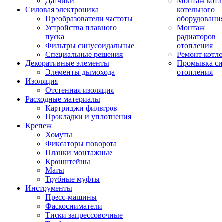
Датчики
Монтаж котл
Силовая электроника
котельного
Преобразователи частоты
оборудовани
Устройства плавного
Монтаж
пуска
радиаторов
Фильтры синусоидальные
отопления
Специальные решения
Ремонт котл
Декоративные элементы
Промывка си
Элементы дымохода
отопления
Изоляция
Отстенная изоляция
Расходные материалы
Картриджи фильтров
Прокладки и уплотнения
Крепеж
Хомуты
Фиксаторы поворота
Планки монтажные
Кронштейны
Маты
Трубные муфты
Инструменты
Пресс-машины
Фаскосниматели
Тиски запрессовочные