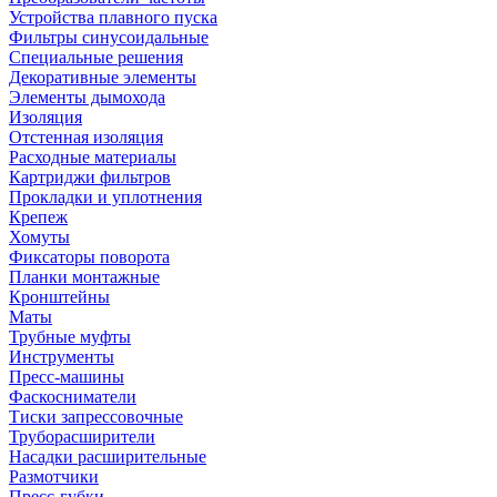
Устройства плавного пуска
Фильтры синусоидальные
Специальные решения
Декоративные элементы
Элементы дымохода
Изоляция
Отстенная изоляция
Расходные материалы
Картриджи фильтров
Прокладки и уплотнения
Крепеж
Хомуты
Фиксаторы поворота
Планки монтажные
Кронштейны
Маты
Трубные муфты
Инструменты
Пресс-машины
Фаскосниматели
Тиски запрессовочные
Труборасширители
Насадки расширительные
Размотчики
Пресс-губки