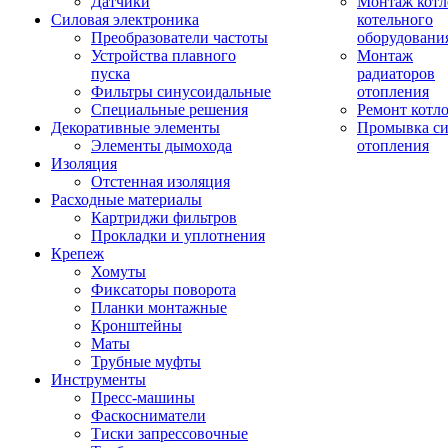
Датчики
Монтаж котл
Силовая электроника
котельного
Преобразователи частоты
оборудовани
Устройства плавного
Монтаж
пуска
радиаторов
Фильтры синусоидальные
отопления
Специальные решения
Ремонт котл
Декоративные элементы
Промывка си
Элементы дымохода
отопления
Изоляция
Отстенная изоляция
Расходные материалы
Картриджи фильтров
Прокладки и уплотнения
Крепеж
Хомуты
Фиксаторы поворота
Планки монтажные
Кронштейны
Маты
Трубные муфты
Инструменты
Пресс-машины
Фаскосниматели
Тиски запрессовочные