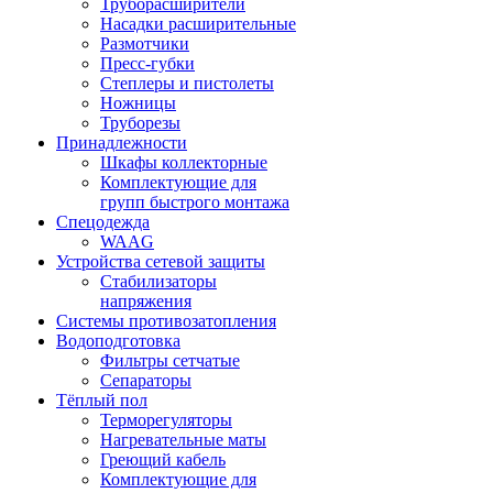
Труборасширители
Насадки расширительные
Размотчики
Пресс-губки
Степлеры и пистолеты
Ножницы
Труборезы
Принадлежности
Шкафы коллекторные
Комплектующие для
групп быстрого монтажа
Спецодежда
WAAG
Устройства сетевой защиты
Стабилизаторы
напряжения
Системы противозатопления
Водоподготовка
Фильтры сетчатые
Сепараторы
Тёплый пол
Терморегуляторы
Нагревательные маты
Греющий кабель
Комплектующие для