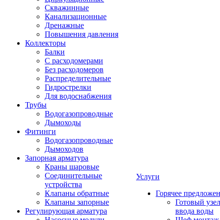
Скважинные
Канализационные
Дренажные
Повышения давления
Коллекторы
Балки
С расходомерами
Без расходомеров
Распределительные
Гидрострелки
Для водоснабжения
Трубы
Водогазопроводные
Дымоходы
Фитинги
Водогазопроводные
Дымоходов
Запорная арматура
Краны шаровые
Соединительные
Услуги
устройства
Клапаны обратные
Горячее предложе
Клапаны запорные
Готовый узе
Регулирующая арматура
ввода воды
Насосные модули
Шеф монтаж