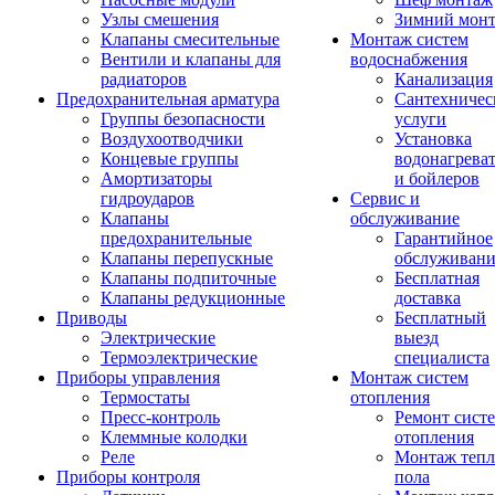
Узлы смешения
Зимний мон
Клапаны смесительные
Монтаж систем
Вентили и клапаны для
водоснабжения
радиаторов
Канализация
Предохранительная арматура
Сантехничес
Группы безопасности
услуги
Воздухоотводчики
Установка
Концевые группы
водонагрева
Амортизаторы
и бойлеров
гидроударов
Сервис и
Клапаны
обслуживание
предохранительные
Гарантийное
Клапаны перепускные
обслуживани
Клапаны подпиточные
Бесплатная
Клапаны редукционные
доставка
Приводы
Бесплатный
Электрические
выезд
Термоэлектрические
специалиста
Приборы управления
Монтаж систем
Термостаты
отопления
Пресс-контроль
Ремонт сист
Клеммные колодки
отопления
Реле
Монтаж тепл
Приборы контроля
пола