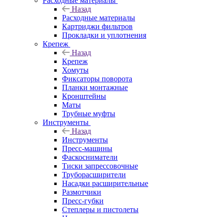
Расходные материалы
Назад
Расходные материалы
Картриджи фильтров
Прокладки и уплотнения
Крепеж
Назад
Крепеж
Хомуты
Фиксаторы поворота
Планки монтажные
Кронштейны
Маты
Трубные муфты
Инструменты
Назад
Инструменты
Пресс-машины
Фаскосниматели
Тиски запрессовочные
Труборасширители
Насадки расширительные
Размотчики
Пресс-губки
Степлеры и пистолеты