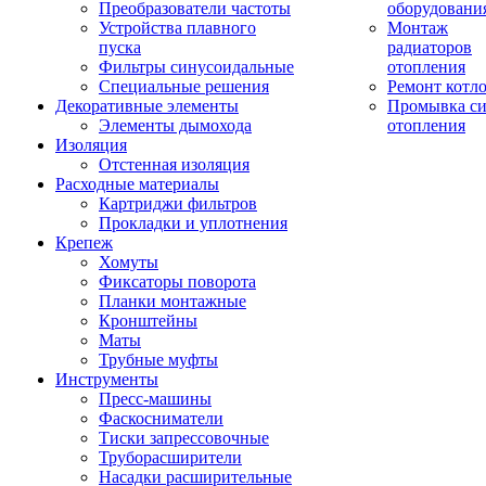
Преобразователи частоты
оборудовани
Устройства плавного
Монтаж
пуска
радиаторов
Фильтры синусоидальные
отопления
Специальные решения
Ремонт котл
Декоративные элементы
Промывка си
Элементы дымохода
отопления
Изоляция
Отстенная изоляция
Расходные материалы
Картриджи фильтров
Прокладки и уплотнения
Крепеж
Хомуты
Фиксаторы поворота
Планки монтажные
Кронштейны
Маты
Трубные муфты
Инструменты
Пресс-машины
Фаскосниматели
Тиски запрессовочные
Труборасширители
Насадки расширительные