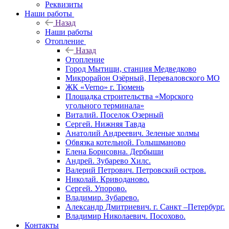
Реквизиты
Наши работы
Назад
Наши работы
Отопление
Назад
Отопление
Город Мытищи, станция Медведково
Микрорайон Озёрный, Переваловского МО
ЖК «Verno» г. Тюмень
Площадка строительства «Морского
угольного терминала»
Виталий. Поселок Озерный
Сергей. Нижняя Тавда
Анатолий Андреевич. Зеленые холмы
Обвязка котельной. Голышманово
Елена Борисовна. Дербыши
Андрей. Зубарево Хилс.
Валерий Петрович. Петровский остров.
Николай. Криводаново.
Сергей. Упорово.
Владимир. Зубарево.
Александр Дмитриевич. г. Санкт –Петербург.
Владимир Николаевич. Посохово.
Контакты