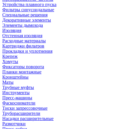
Устройства плавного пуска
Фильтры синусоидальные
Специальные решения
Декоративные элементы
Элементы дымохода
Изоляция
Отстенная изоляция
Расходные материалы
Картриджи фильтров
Прокладки и уплотнения
Крепеж
Хомуты
Фиксаторы поворота
Планки монтажные
Кронштейны
Маты
Трубные муфты
Инструменты
Пресс-машины
Фаскосниматели
Тиски запрессовочные
Труборасширители
Насадки расширительные
Размотчики
Пресс-губки