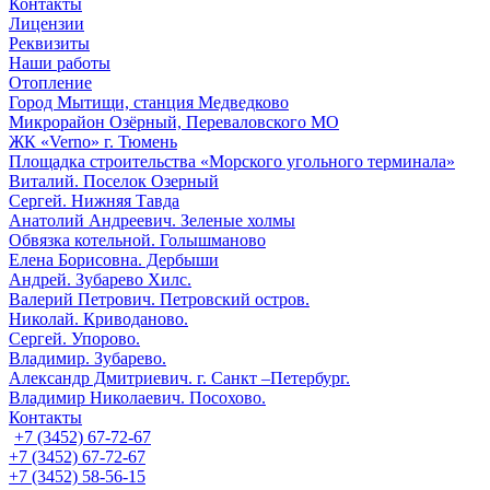
Контакты
Лицензии
Реквизиты
Наши работы
Отопление
Город Мытищи, станция Медведково
Микрорайон Озёрный, Переваловского МО
ЖК «Verno» г. Тюмень
Площадка строительства «Морского угольного терминала»
Виталий. Поселок Озерный
Сергей. Нижняя Тавда
Анатолий Андреевич. Зеленые холмы
Обвязка котельной. Голышманово
Елена Борисовна. Дербыши
Андрей. Зубарево Хилс.
Валерий Петрович. Петровский остров.
Николай. Криводаново.
Сергей. Упорово.
Владимир. Зубарево.
Александр Дмитриевич. г. Санкт –Петербург.
Владимир Николаевич. Посохово.
Контакты
+7 (3452) 67-72-67
+7 (3452) 67-72-67
+7 (3452) 58-56-15