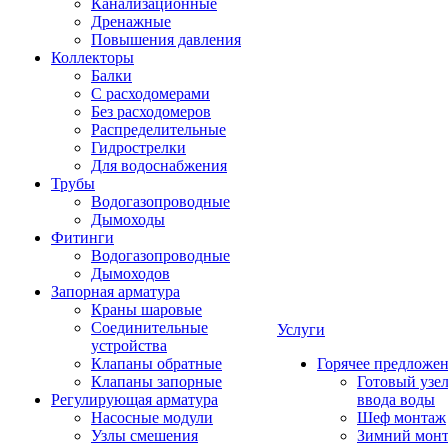
Канализационные
Дренажные
Повышения давления
Коллекторы
Балки
С расходомерами
Без расходомеров
Распределительные
Гидрострелки
Для водоснабжения
Трубы
Водогазопроводные
Дымоходы
Фитинги
Водогазопроводные
Дымоходов
Запорная арматура
Краны шаровые
Соединительные
Услуги
устройства
Клапаны обратные
Горячее предложе
Клапаны запорные
Готовый узе
Регулирующая арматура
ввода воды
Насосные модули
Шеф монтаж
Узлы смешения
Зимний мон