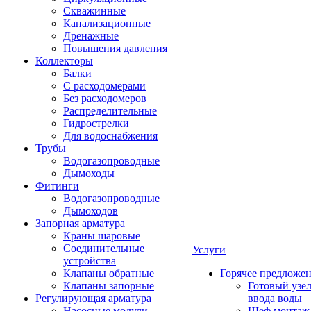
Скважинные
Канализационные
Дренажные
Повышения давления
Коллекторы
Балки
С расходомерами
Без расходомеров
Распределительные
Гидрострелки
Для водоснабжения
Трубы
Водогазопроводные
Дымоходы
Фитинги
Водогазопроводные
Дымоходов
Запорная арматура
Краны шаровые
Соединительные
Услуги
устройства
Клапаны обратные
Горячее предложе
Клапаны запорные
Готовый узе
Регулирующая арматура
ввода воды
Насосные модули
Шеф монтаж