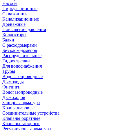
Насосы
Циркуляционные
Скважинные
Канализационные
Дренажные
Повышения давления
Коллекторы
Балки
С расходомерами
Без расходомеров
Распределительные
Гидрострелки
Для водоснабжения
Трубы
Водогазопроводные
Дымоходы
Фитинги
Водогазопроводные
Дымоходов
Запорная арматура
Краны шаровые
Соединительные устройства
Клапаны обратные
Клапаны запорные
Регулирующая арматура