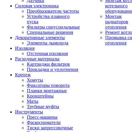
Датчики
Монтаж котл
Силовая электроника
котельного
Преобразователи частоты
оборудовани
Устройства плавного
Монтаж
пуска
радиаторов
Фильтры синусоидальные
отопления
Специальные решения
Ремонт котл
Декоративные элементы
Промывка си
Элементы дымохода
отопления
Изоляция
Отстенная изоляция
Расходные материалы
Картриджи фильтров
Прокладки и уплотнения
Крепеж
Хомуты
Фиксаторы поворота
Планки монтажные
Кронштейны
Маты
Трубные муфты
Инструменты
Пресс-машины
Фаскосниматели
Тиски запрессовочные