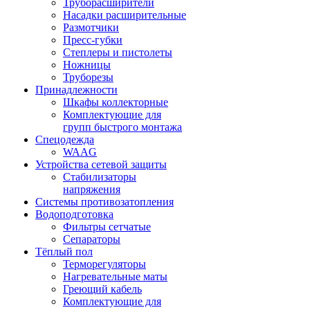
Труборасширители
Насадки расширительные
Размотчики
Пресс-губки
Степлеры и пистолеты
Ножницы
Труборезы
Принадлежности
Шкафы коллекторные
Комплектующие для
групп быстрого монтажа
Спецодежда
WAAG
Устройства сетевой защиты
Стабилизаторы
напряжения
Системы противозатопления
Водоподготовка
Фильтры сетчатые
Сепараторы
Тёплый пол
Терморегуляторы
Нагревательные маты
Греющий кабель
Комплектующие для