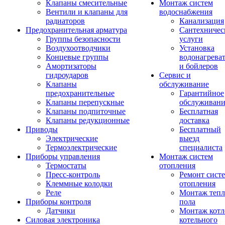
Клапаны смесительные
Монтаж систем
Вентили и клапаны для
водоснабжения
радиаторов
Канализация
Предохранительная арматура
Сантехничес
Группы безопасности
услуги
Воздухоотводчики
Установка
Концевые группы
водонагрева
Амортизаторы
и бойлеров
гидроударов
Сервис и
Клапаны
обслуживание
предохранительные
Гарантийное
Клапаны перепускные
обслуживани
Клапаны подпиточные
Бесплатная
Клапаны редукционные
доставка
Приводы
Бесплатный
Электрические
выезд
Термоэлектрические
специалиста
Приборы управления
Монтаж систем
Термостаты
отопления
Пресс-контроль
Ремонт сист
Клеммные колодки
отопления
Реле
Монтаж тепл
Приборы контроля
пола
Датчики
Монтаж котл
Силовая электроника
котельного