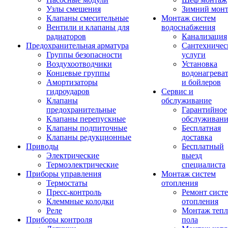
Узлы смешения
Зимний мон
Клапаны смесительные
Монтаж систем
Вентили и клапаны для
водоснабжения
радиаторов
Канализация
Предохранительная арматура
Сантехничес
Группы безопасности
услуги
Воздухоотводчики
Установка
Концевые группы
водонагрева
Амортизаторы
и бойлеров
гидроударов
Сервис и
Клапаны
обслуживание
предохранительные
Гарантийное
Клапаны перепускные
обслуживани
Клапаны подпиточные
Бесплатная
Клапаны редукционные
доставка
Приводы
Бесплатный
Электрические
выезд
Термоэлектрические
специалиста
Приборы управления
Монтаж систем
Термостаты
отопления
Пресс-контроль
Ремонт сист
Клеммные колодки
отопления
Реле
Монтаж тепл
Приборы контроля
пола