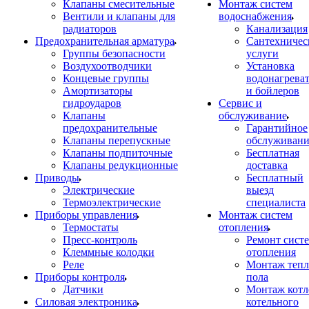
Клапаны смесительные
Монтаж систем
Вентили и клапаны для
водоснабжения
радиаторов
Канализация
Предохранительная арматура
Сантехничес
Группы безопасности
услуги
Воздухоотводчики
Установка
Концевые группы
водонагрева
Амортизаторы
и бойлеров
гидроударов
Сервис и
Клапаны
обслуживание
предохранительные
Гарантийное
Клапаны перепускные
обслуживани
Клапаны подпиточные
Бесплатная
Клапаны редукционные
доставка
Приводы
Бесплатный
Электрические
выезд
Термоэлектрические
специалиста
Приборы управления
Монтаж систем
Термостаты
отопления
Пресс-контроль
Ремонт сист
Клеммные колодки
отопления
Реле
Монтаж тепл
Приборы контроля
пола
Датчики
Монтаж котл
Силовая электроника
котельного