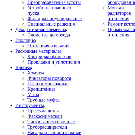
Преобразователи частоты
оборудовани
Устройства плавного
Монтаж
пуска
радиаторов
Фильтры синусоидальные
отопления
Специальные решения
Ремонт котл
Декоративные элементы
Промывка си
Элементы дымохода
отопления
Изоляция
Отстенная изоляция
Расходные материалы
Картриджи фильтров
Прокладки и уплотнения
Крепеж
Хомуты
Фиксаторы поворота
Планки монтажные
Кронштейны
Маты
Трубные муфты
Инструменты
Пресс-машины
Фаскосниматели
Тиски запрессовочные
Труборасширители
Насадки расширительные