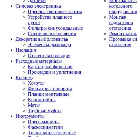
Датчики
Монтаж котл
Силовая электроника
котельного
Преобразователи частоты
оборудовани
Устройства плавного
Монтаж
пуска
радиаторов
Фильтры синусоидальные
отопления
Специальные решения
Ремонт котл
Декоративные элементы
Промывка си
Элементы дымохода
отопления
Изоляция
Отстенная изоляция
Расходные материалы
Картриджи фильтров
Прокладки и уплотнения
Крепеж
Хомуты
Фиксаторы поворота
Планки монтажные
Кронштейны
Маты
Трубные муфты
Инструменты
Пресс-машины
Фаскосниматели
Тиски запрессовочные