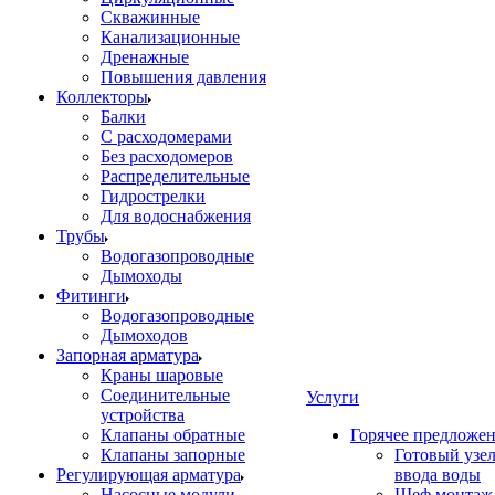
Скважинные
Канализационные
Дренажные
Повышения давления
Коллекторы
Балки
С расходомерами
Без расходомеров
Распределительные
Гидрострелки
Для водоснабжения
Трубы
Водогазопроводные
Дымоходы
Фитинги
Водогазопроводные
Дымоходов
Запорная арматура
Краны шаровые
Соединительные
Услуги
устройства
Клапаны обратные
Горячее предложе
Клапаны запорные
Готовый узе
Регулирующая арматура
ввода воды
Насосные модули
Шеф монтаж