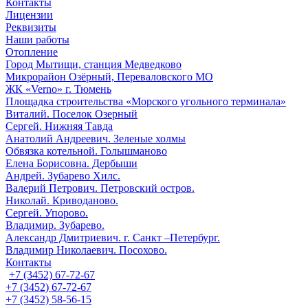
Контакты
Лицензии
Реквизиты
Наши работы
Отопление
Город Мытищи, станция Медведково
Микрорайон Озёрный, Переваловского МО
ЖК «Verno» г. Тюмень
Площадка строительства «Морского угольного терминала»
Виталий. Поселок Озерный
Сергей. Нижняя Тавда
Анатолий Андреевич. Зеленые холмы
Обвязка котельной. Голышманово
Елена Борисовна. Дербыши
Андрей. Зубарево Хилс.
Валерий Петрович. Петровский остров.
Николай. Криводаново.
Сергей. Упорово.
Владимир. Зубарево.
Александр Дмитриевич. г. Санкт –Петербург.
Владимир Николаевич. Посохово.
Контакты
+7 (3452) 67-72-67
+7 (3452) 67-72-67
+7 (3452) 58-56-15