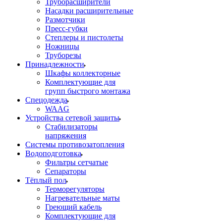
Труборасширители
Насадки расширительные
Размотчики
Пресс-губки
Степлеры и пистолеты
Ножницы
Труборезы
Принадлежности
Шкафы коллекторные
Комплектующие для
групп быстрого монтажа
Спецодежда
WAAG
Устройства сетевой защиты
Стабилизаторы
напряжения
Системы противозатопления
Водоподготовка
Фильтры сетчатые
Сепараторы
Тёплый пол
Терморегуляторы
Нагревательные маты
Греющий кабель
Комплектующие для