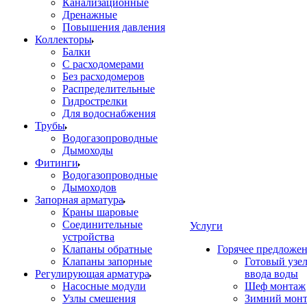
Канализационные
Дренажные
Повышения давления
Коллекторы
Балки
С расходомерами
Без расходомеров
Распределительные
Гидрострелки
Для водоснабжения
Трубы
Водогазопроводные
Дымоходы
Фитинги
Водогазопроводные
Дымоходов
Запорная арматура
Краны шаровые
Соединительные
Услуги
устройства
Клапаны обратные
Горячее предложе
Клапаны запорные
Готовый узе
Регулирующая арматура
ввода воды
Насосные модули
Шеф монтаж
Узлы смешения
Зимний мон