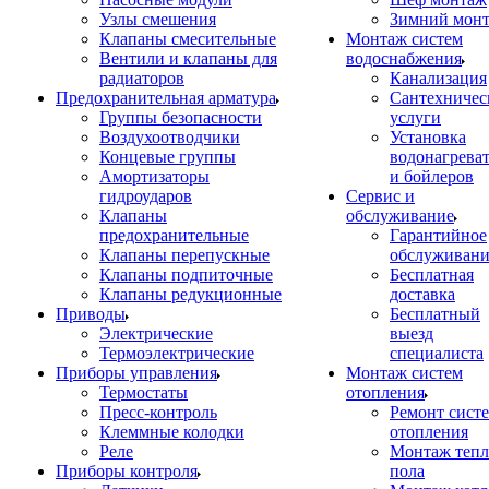
Узлы смешения
Зимний мон
Клапаны смесительные
Монтаж систем
Вентили и клапаны для
водоснабжения
радиаторов
Канализация
Предохранительная арматура
Сантехничес
Группы безопасности
услуги
Воздухоотводчики
Установка
Концевые группы
водонагрева
Амортизаторы
и бойлеров
гидроударов
Сервис и
Клапаны
обслуживание
предохранительные
Гарантийное
Клапаны перепускные
обслуживани
Клапаны подпиточные
Бесплатная
Клапаны редукционные
доставка
Приводы
Бесплатный
Электрические
выезд
Термоэлектрические
специалиста
Приборы управления
Монтаж систем
Термостаты
отопления
Пресс-контроль
Ремонт сист
Клеммные колодки
отопления
Реле
Монтаж тепл
Приборы контроля
пола