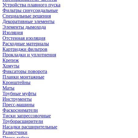
Устройства плавного пуска
Фильтры синусоидальные
Специальные решения
Декоративные элементы
Элементы дымохода
Изоляция
Отстенная изоляция
Расходные материалы
Картриджи фильтров
Прокладки и уплотнения
Крепеж
Хомуты
Фиксаторы поворота
Планки монтажные
Кронштейны
Маты
Трубные муфты
Инструменты
Пресс-машины
Фаскосниматели
Тиски запрессовочные
Труборасширители
Насадки расширительные
Размотчики
Пресс-губки