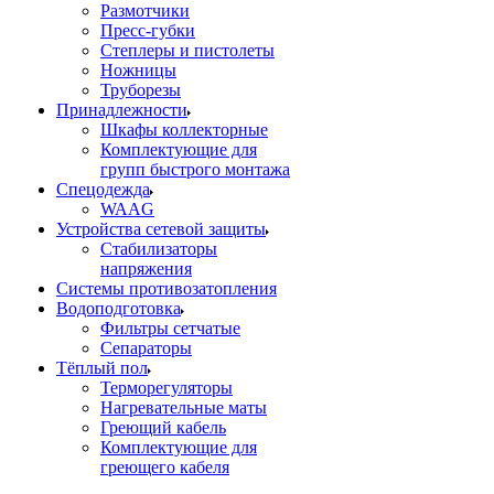
Размотчики
Пресс-губки
Степлеры и пистолеты
Ножницы
Труборезы
Принадлежности
Шкафы коллекторные
Комплектующие для
групп быстрого монтажа
Спецодежда
WAAG
Устройства сетевой защиты
Стабилизаторы
напряжения
Системы противозатопления
Водоподготовка
Фильтры сетчатые
Сепараторы
Тёплый пол
Терморегуляторы
Нагревательные маты
Греющий кабель
Комплектующие для
греющего кабеля