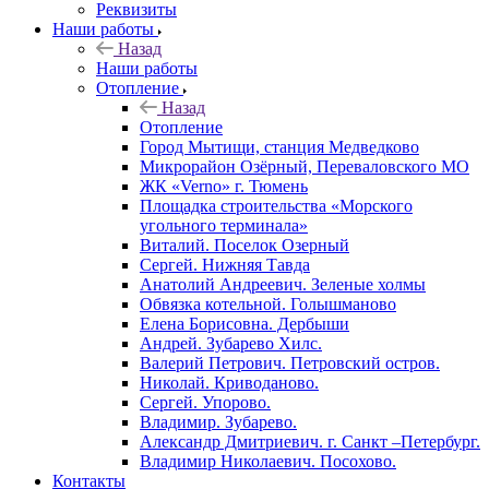
Реквизиты
Наши работы
Назад
Наши работы
Отопление
Назад
Отопление
Город Мытищи, станция Медведково
Микрорайон Озёрный, Переваловского МО
ЖК «Verno» г. Тюмень
Площадка строительства «Морского
угольного терминала»
Виталий. Поселок Озерный
Сергей. Нижняя Тавда
Анатолий Андреевич. Зеленые холмы
Обвязка котельной. Голышманово
Елена Борисовна. Дербыши
Андрей. Зубарево Хилс.
Валерий Петрович. Петровский остров.
Николай. Криводаново.
Сергей. Упорово.
Владимир. Зубарево.
Александр Дмитриевич. г. Санкт –Петербург.
Владимир Николаевич. Посохово.
Контакты