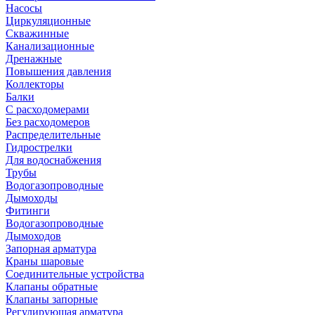
Насосы
Циркуляционные
Скважинные
Канализационные
Дренажные
Повышения давления
Коллекторы
Балки
С расходомерами
Без расходомеров
Распределительные
Гидрострелки
Для водоснабжения
Трубы
Водогазопроводные
Дымоходы
Фитинги
Водогазопроводные
Дымоходов
Запорная арматура
Краны шаровые
Соединительные устройства
Клапаны обратные
Клапаны запорные
Регулирующая арматура