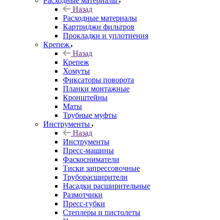
Расходные материалы
Назад
Расходные материалы
Картриджи фильтров
Прокладки и уплотнения
Крепеж
Назад
Крепеж
Хомуты
Фиксаторы поворота
Планки монтажные
Кронштейны
Маты
Трубные муфты
Инструменты
Назад
Инструменты
Пресс-машины
Фаскосниматели
Тиски запрессовочные
Труборасширители
Насадки расширительные
Размотчики
Пресс-губки
Степлеры и пистолеты