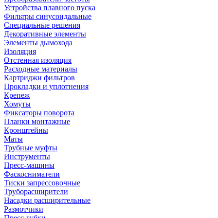
Устройства плавного пуска
Фильтры синусоидальные
Специальные решения
Декоративные элементы
Элементы дымохода
Изоляция
Отстенная изоляция
Расходные материалы
Картриджи фильтров
Прокладки и уплотнения
Крепеж
Хомуты
Фиксаторы поворота
Планки монтажные
Кронштейны
Маты
Трубные муфты
Инструменты
Пресс-машины
Фаскосниматели
Тиски запрессовочные
Труборасширители
Насадки расширительные
Размотчики
Пресс-губки