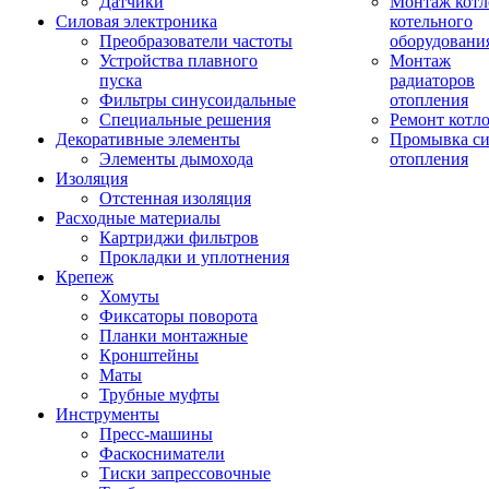
Датчики
Монтаж котл
Силовая электроника
котельного
Преобразователи частоты
оборудовани
Устройства плавного
Монтаж
пуска
радиаторов
Фильтры синусоидальные
отопления
Специальные решения
Ремонт котл
Декоративные элементы
Промывка си
Элементы дымохода
отопления
Изоляция
Отстенная изоляция
Расходные материалы
Картриджи фильтров
Прокладки и уплотнения
Крепеж
Хомуты
Фиксаторы поворота
Планки монтажные
Кронштейны
Маты
Трубные муфты
Инструменты
Пресс-машины
Фаскосниматели
Тиски запрессовочные