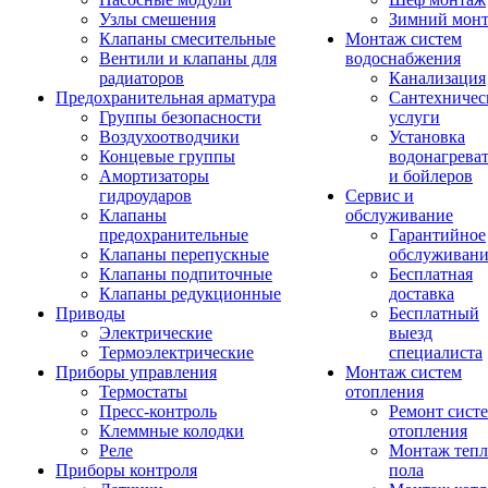
Узлы смешения
Зимний мон
Клапаны смесительные
Монтаж систем
Вентили и клапаны для
водоснабжения
радиаторов
Канализация
Предохранительная арматура
Сантехничес
Группы безопасности
услуги
Воздухоотводчики
Установка
Концевые группы
водонагрева
Амортизаторы
и бойлеров
гидроударов
Сервис и
Клапаны
обслуживание
предохранительные
Гарантийное
Клапаны перепускные
обслуживани
Клапаны подпиточные
Бесплатная
Клапаны редукционные
доставка
Приводы
Бесплатный
Электрические
выезд
Термоэлектрические
специалиста
Приборы управления
Монтаж систем
Термостаты
отопления
Пресс-контроль
Ремонт сист
Клеммные колодки
отопления
Реле
Монтаж тепл
Приборы контроля
пола