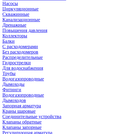
Насосы
Циркуляционные
Скважинные
Канализационные
Дренажные
Повышения давления
Коллекторы
Балки
С расходомерами
Без расходомеров
Распределительные
Гидрострелки
Для водоснабжения
Трубы
Водогазопроводные
Дымоходы
Фитинги
Водогазопроводные
Дымоходов
Запорная арматура
Краны шаровые
Соединительные устройства
Клапаны обратные
Клапаны запорные
Регулирующая арматура