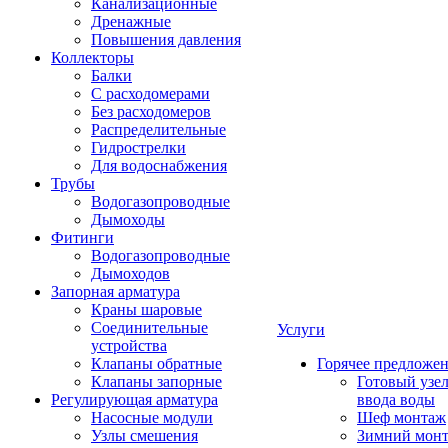
Канализационные
Дренажные
Повышения давления
Коллекторы
Балки
С расходомерами
Без расходомеров
Распределительные
Гидрострелки
Для водоснабжения
Трубы
Водогазопроводные
Дымоходы
Фитинги
Водогазопроводные
Дымоходов
Запорная арматура
Краны шаровые
Соединительные
Услуги
устройства
Клапаны обратные
Горячее предложе
Клапаны запорные
Готовый узе
Регулирующая арматура
ввода воды
Насосные модули
Шеф монтаж
Узлы смешения
Зимний мон