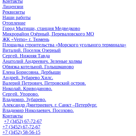
Контакты
Лицензии
Реквизиты
Наши работы
Отопление
Город Мытищи, станция Медведково
Микрорайон Озёрный, Переваловского МО
ЖК «Verno» г. Тюмень
Площадка строительства «Морского угольного терминала»
Виталий. Поселок Озерный
Сергей. Нижняя Тавда
Анатолий Андреевич. Зеленые холмы
Обвязка котельной. Голышманово
Елена Борисовна. Дербыши
Андрей. Зубарево Хилс.
Валерий Петрович. Петровский остров.
Николай. Криводаново.
Сергей. Упорово.
Владимир. Зубарево.
Александр Дмитриевич. г. Санкт –Петербург.
Владимир Николаевич. Посохово.
Контакты
+7 (3452) 67-72-67
+7 (3452) 67-72-67
+7 (3452) 58-56-15