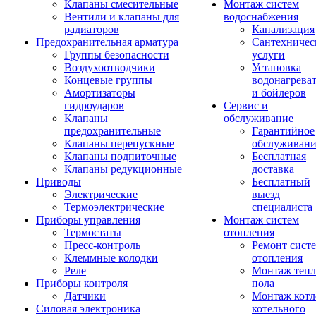
Клапаны смесительные
Монтаж систем
Вентили и клапаны для
водоснабжения
радиаторов
Канализация
Предохранительная арматура
Сантехничес
Группы безопасности
услуги
Воздухоотводчики
Установка
Концевые группы
водонагрева
Амортизаторы
и бойлеров
гидроударов
Сервис и
Клапаны
обслуживание
предохранительные
Гарантийное
Клапаны перепускные
обслуживани
Клапаны подпиточные
Бесплатная
Клапаны редукционные
доставка
Приводы
Бесплатный
Электрические
выезд
Термоэлектрические
специалиста
Приборы управления
Монтаж систем
Термостаты
отопления
Пресс-контроль
Ремонт сист
Клеммные колодки
отопления
Реле
Монтаж тепл
Приборы контроля
пола
Датчики
Монтаж котл
Силовая электроника
котельного