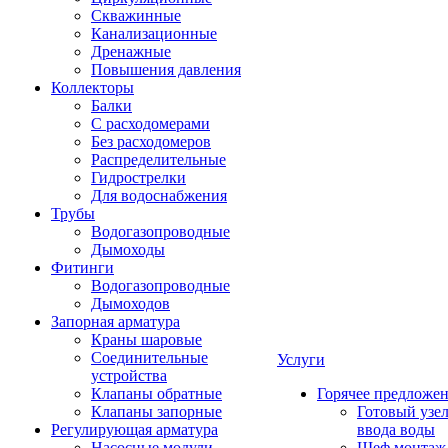
Скважинные
Канализационные
Дренажные
Повышения давления
Коллекторы
Балки
С расходомерами
Без расходомеров
Распределительные
Гидрострелки
Для водоснабжения
Трубы
Водогазопроводные
Дымоходы
Фитинги
Водогазопроводные
Дымоходов
Запорная арматура
Краны шаровые
Соединительные
Услуги
устройства
Клапаны обратные
Горячее предложе
Клапаны запорные
Готовый узе
Регулирующая арматура
ввода воды
Насосные модули
Шеф монтаж