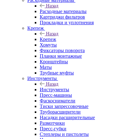
Расходные материалы
Назад
Расходные материалы
Картриджи фильтров
Прокладки и уплотнения
Крепеж
Назад
Крепеж
Хомуты
Фиксаторы поворота
Планки монтажные
Кронштейны
Маты
Трубные муфты
Инструменты
Назад
Инструменты
Пресс-машины
Фаскосниматели
Тиски запрессовочные
Труборасширители
Насадки расширительные
Размотчики
Пресс-губки
Степлеры и пистолеты