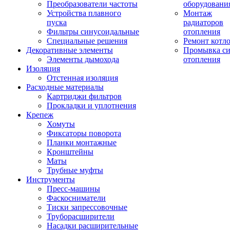
Преобразователи частоты
оборудовани
Устройства плавного
Монтаж
пуска
радиаторов
Фильтры синусоидальные
отопления
Специальные решения
Ремонт котл
Декоративные элементы
Промывка си
Элементы дымохода
отопления
Изоляция
Отстенная изоляция
Расходные материалы
Картриджи фильтров
Прокладки и уплотнения
Крепеж
Хомуты
Фиксаторы поворота
Планки монтажные
Кронштейны
Маты
Трубные муфты
Инструменты
Пресс-машины
Фаскосниматели
Тиски запрессовочные
Труборасширители
Насадки расширительные