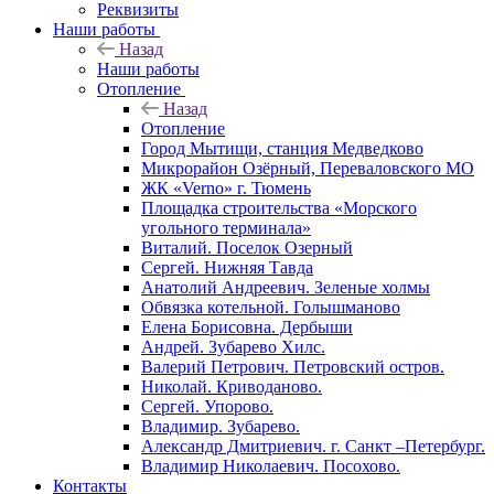
Реквизиты
Наши работы
Назад
Наши работы
Отопление
Назад
Отопление
Город Мытищи, станция Медведково
Микрорайон Озёрный, Переваловского МО
ЖК «Verno» г. Тюмень
Площадка строительства «Морского
угольного терминала»
Виталий. Поселок Озерный
Сергей. Нижняя Тавда
Анатолий Андреевич. Зеленые холмы
Обвязка котельной. Голышманово
Елена Борисовна. Дербыши
Андрей. Зубарево Хилс.
Валерий Петрович. Петровский остров.
Николай. Криводаново.
Сергей. Упорово.
Владимир. Зубарево.
Александр Дмитриевич. г. Санкт –Петербург.
Владимир Николаевич. Посохово.
Контакты