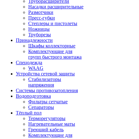
Труборасширители
Насадки расширительные
Размотчики
Пресс-губки
Степлеры и пистолеты
Ножницы
Труборезы
Принадлежности
Шкафы коллекторные
Комплектующие для
групп быстрого монтажа
Спецодежда
WAAG
Устройства сетевой защиты
Стабилизаторы
напряжения
Системы противозатопления
Водоподготовка
Фильтры сетчатые
Сепараторы
Тёплый пол
Терморегуляторы
Нагревательные маты
Греющий кабель
Комплектующие для