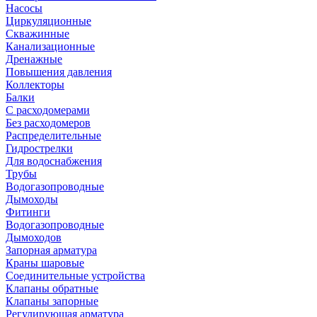
Насосы
Циркуляционные
Скважинные
Канализационные
Дренажные
Повышения давления
Коллекторы
Балки
С расходомерами
Без расходомеров
Распределительные
Гидрострелки
Для водоснабжения
Трубы
Водогазопроводные
Дымоходы
Фитинги
Водогазопроводные
Дымоходов
Запорная арматура
Краны шаровые
Соединительные устройства
Клапаны обратные
Клапаны запорные
Регулирующая арматура