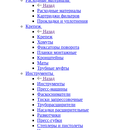
Расходные материалы
Назад
Расходные материалы
Картриджи фильтров
Прокладки и уплотнения
Крепеж
Назад
Крепеж
Хомуты
Фиксаторы поворота
Планки монтажные
Кронштейны
Маты
Трубные муфты
Инструменты
Назад
Инструменты
Пресс-машины
Фаскосниматели
Тиски запрессовочные
Труборасширители
Насадки расширительные
Размотчики
Пресс-губки
Степлеры и пистолеты