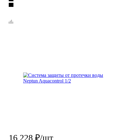
16 228
₽
/шт