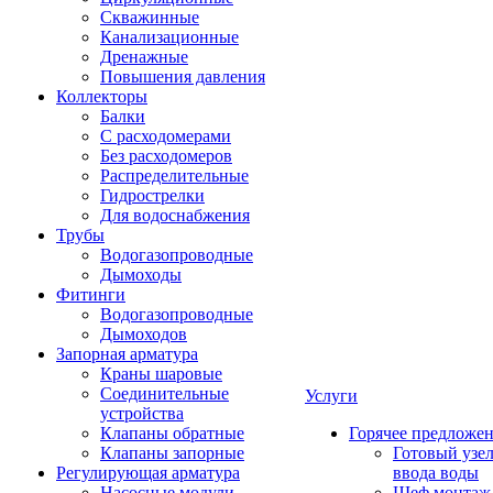
Скважинные
Канализационные
Дренажные
Повышения давления
Коллекторы
Балки
С расходомерами
Без расходомеров
Распределительные
Гидрострелки
Для водоснабжения
Трубы
Водогазопроводные
Дымоходы
Фитинги
Водогазопроводные
Дымоходов
Запорная арматура
Краны шаровые
Соединительные
Услуги
устройства
Клапаны обратные
Горячее предложе
Клапаны запорные
Готовый узе
Регулирующая арматура
ввода воды
Насосные модули
Шеф монтаж