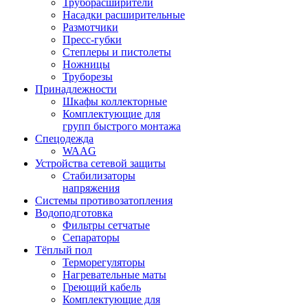
Труборасширители
Насадки расширительные
Размотчики
Пресс-губки
Степлеры и пистолеты
Ножницы
Труборезы
Принадлежности
Шкафы коллекторные
Комплектующие для
групп быстрого монтажа
Спецодежда
WAAG
Устройства сетевой защиты
Стабилизаторы
напряжения
Системы противозатопления
Водоподготовка
Фильтры сетчатые
Сепараторы
Тёплый пол
Терморегуляторы
Нагревательные маты
Греющий кабель
Комплектующие для