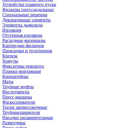
Устройства плавного пуска
Фильтры синусоидальные
Специальные решения
Декоративные элементы
Элементы дымохода
Изоляция
Отстенная изоляция
Расходные материалы
Картриджи фильтров
Прокладки и уплотнения
Крепеж
Хомуты
Фиксаторы поворота
Планки монтажные
Кронштейны
Маты
Трубные муфты
Инструменты
Пресс-машины
Фаскосниматели
Тиски запрессовочные
Труборасширители
Насадки расширительные
Размотчики
Пресс-губки