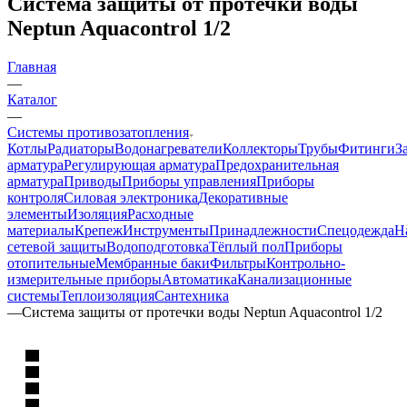
Система защиты от протечки воды
Neptun Aquacontrol 1/2
Главная
—
Каталог
—
Системы противозатопления
Котлы
Радиаторы
Водонагреватели
Коллекторы
Трубы
Фитинги
З
арматура
Регулирующая арматура
Предохранительная
арматура
Приводы
Приборы управления
Приборы
контроля
Силовая электроника
Декоративные
элементы
Изоляция
Расходные
материалы
Крепеж
Инструменты
Принадлежности
Спецодежда
Н
сетевой защиты
Водоподготовка
Тёплый пол
Приборы
отопительные
Мембранные баки
Фильтры
Контрольно-
измерительные приборы
Автоматика
Канализационные
системы
Теплоизоляция
Сантехника
—
Система защиты от протечки воды Neptun Aquacontrol 1/2