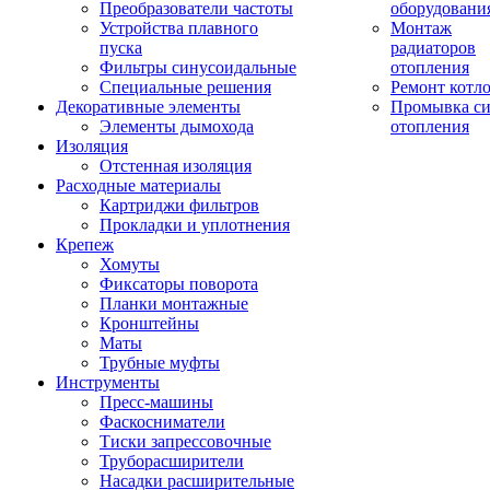
Преобразователи частоты
оборудовани
Устройства плавного
Монтаж
пуска
радиаторов
Фильтры синусоидальные
отопления
Специальные решения
Ремонт котл
Декоративные элементы
Промывка си
Элементы дымохода
отопления
Изоляция
Отстенная изоляция
Расходные материалы
Картриджи фильтров
Прокладки и уплотнения
Крепеж
Хомуты
Фиксаторы поворота
Планки монтажные
Кронштейны
Маты
Трубные муфты
Инструменты
Пресс-машины
Фаскосниматели
Тиски запрессовочные
Труборасширители
Насадки расширительные