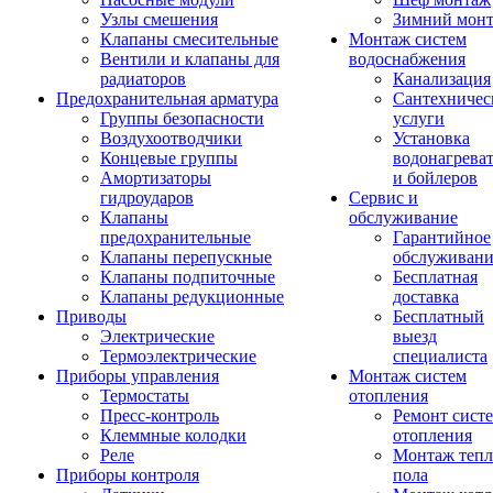
Узлы смешения
Зимний мон
Клапаны смесительные
Монтаж систем
Вентили и клапаны для
водоснабжения
радиаторов
Канализация
Предохранительная арматура
Сантехничес
Группы безопасности
услуги
Воздухоотводчики
Установка
Концевые группы
водонагрева
Амортизаторы
и бойлеров
гидроударов
Сервис и
Клапаны
обслуживание
предохранительные
Гарантийное
Клапаны перепускные
обслуживани
Клапаны подпиточные
Бесплатная
Клапаны редукционные
доставка
Приводы
Бесплатный
Электрические
выезд
Термоэлектрические
специалиста
Приборы управления
Монтаж систем
Термостаты
отопления
Пресс-контроль
Ремонт сист
Клеммные колодки
отопления
Реле
Монтаж тепл
Приборы контроля
пола