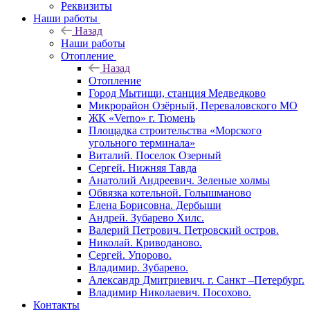
Реквизиты
Наши работы
Назад
Наши работы
Отопление
Назад
Отопление
Город Мытищи, станция Медведково
Микрорайон Озёрный, Переваловского МО
ЖК «Verno» г. Тюмень
Площадка строительства «Морского
угольного терминала»
Виталий. Поселок Озерный
Сергей. Нижняя Тавда
Анатолий Андреевич. Зеленые холмы
Обвязка котельной. Голышманово
Елена Борисовна. Дербыши
Андрей. Зубарево Хилс.
Валерий Петрович. Петровский остров.
Николай. Криводаново.
Сергей. Упорово.
Владимир. Зубарево.
Александр Дмитриевич. г. Санкт –Петербург.
Владимир Николаевич. Посохово.
Контакты