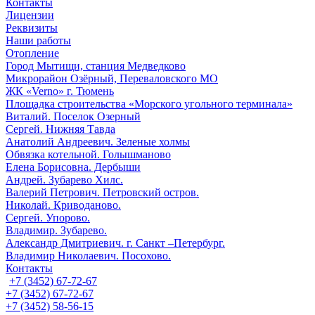
Контакты
Лицензии
Реквизиты
Наши работы
Отопление
Город Мытищи, станция Медведково
Микрорайон Озёрный, Переваловского МО
ЖК «Verno» г. Тюмень
Площадка строительства «Морского угольного терминала»
Виталий. Поселок Озерный
Сергей. Нижняя Тавда
Анатолий Андреевич. Зеленые холмы
Обвязка котельной. Голышманово
Елена Борисовна. Дербыши
Андрей. Зубарево Хилс.
Валерий Петрович. Петровский остров.
Николай. Криводаново.
Сергей. Упорово.
Владимир. Зубарево.
Александр Дмитриевич. г. Санкт –Петербург.
Владимир Николаевич. Посохово.
Контакты
+7 (3452) 67-72-67
+7 (3452) 67-72-67
+7 (3452) 58-56-15