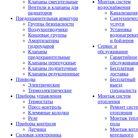
Клапаны смесительные
Монтаж систем
Вентили и клапаны для
водоснабжения
радиаторов
Канализация
Предохранительная арматура
Сантехничес
Группы безопасности
услуги
Воздухоотводчики
Установка
Концевые группы
водонагрева
Амортизаторы
и бойлеров
гидроударов
Сервис и
Клапаны
обслуживание
предохранительные
Гарантийное
Клапаны перепускные
обслуживани
Клапаны подпиточные
Бесплатная
Клапаны редукционные
доставка
Приводы
Бесплатный
Электрические
выезд
Термоэлектрические
специалиста
Приборы управления
Монтаж систем
Термостаты
отопления
Пресс-контроль
Ремонт сист
Клеммные колодки
отопления
Реле
Монтаж тепл
Приборы контроля
пола
Датчики
Монтаж котл
Силовая электроника
котельного