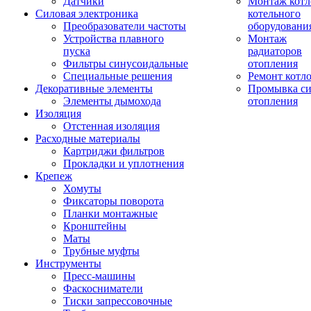
Датчики
Монтаж котл
Силовая электроника
котельного
Преобразователи частоты
оборудовани
Устройства плавного
Монтаж
пуска
радиаторов
Фильтры синусоидальные
отопления
Специальные решения
Ремонт котл
Декоративные элементы
Промывка си
Элементы дымохода
отопления
Изоляция
Отстенная изоляция
Расходные материалы
Картриджи фильтров
Прокладки и уплотнения
Крепеж
Хомуты
Фиксаторы поворота
Планки монтажные
Кронштейны
Маты
Трубные муфты
Инструменты
Пресс-машины
Фаскосниматели
Тиски запрессовочные