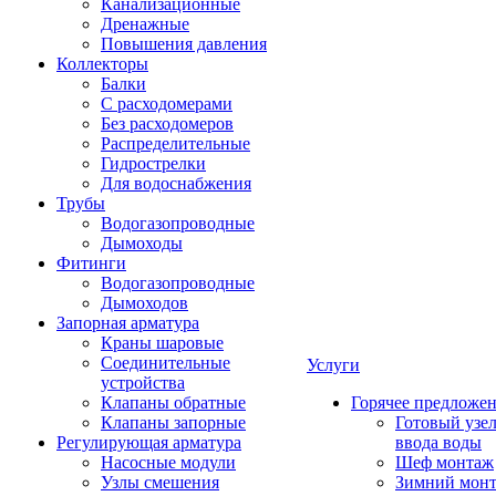
Канализационные
Дренажные
Повышения давления
Коллекторы
Балки
С расходомерами
Без расходомеров
Распределительные
Гидрострелки
Для водоснабжения
Трубы
Водогазопроводные
Дымоходы
Фитинги
Водогазопроводные
Дымоходов
Запорная арматура
Краны шаровые
Соединительные
Услуги
устройства
Клапаны обратные
Горячее предложе
Клапаны запорные
Готовый узе
Регулирующая арматура
ввода воды
Насосные модули
Шеф монтаж
Узлы смешения
Зимний мон