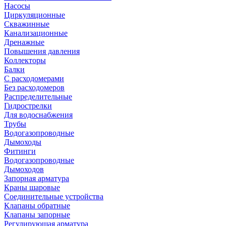
Насосы
Циркуляционные
Скважинные
Канализационные
Дренажные
Повышения давления
Коллекторы
Балки
С расходомерами
Без расходомеров
Распределительные
Гидрострелки
Для водоснабжения
Трубы
Водогазопроводные
Дымоходы
Фитинги
Водогазопроводные
Дымоходов
Запорная арматура
Краны шаровые
Соединительные устройства
Клапаны обратные
Клапаны запорные
Регулирующая арматура