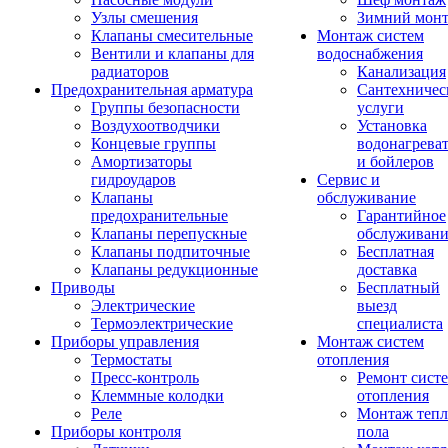
Узлы смешения
Зимний мон
Клапаны смесительные
Монтаж систем
Вентили и клапаны для
водоснабжения
радиаторов
Канализация
Предохранительная арматура
Сантехничес
Группы безопасности
услуги
Воздухоотводчики
Установка
Концевые группы
водонагрева
Амортизаторы
и бойлеров
гидроударов
Сервис и
Клапаны
обслуживание
предохранительные
Гарантийное
Клапаны перепускные
обслуживани
Клапаны подпиточные
Бесплатная
Клапаны редукционные
доставка
Приводы
Бесплатный
Электрические
выезд
Термоэлектрические
специалиста
Приборы управления
Монтаж систем
Термостаты
отопления
Пресс-контроль
Ремонт сист
Клеммные колодки
отопления
Реле
Монтаж тепл
Приборы контроля
пола