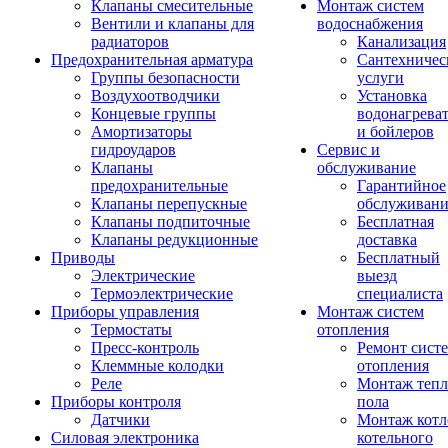
Клапаны смесительные
Монтаж систем
Вентили и клапаны для
водоснабжения
радиаторов
Канализация
Предохранительная арматура
Сантехничес
Группы безопасности
услуги
Воздухоотводчики
Установка
Концевые группы
водонагрева
Амортизаторы
и бойлеров
гидроударов
Сервис и
Клапаны
обслуживание
предохранительные
Гарантийное
Клапаны перепускные
обслуживани
Клапаны подпиточные
Бесплатная
Клапаны редукционные
доставка
Приводы
Бесплатный
Электрические
выезд
Термоэлектрические
специалиста
Приборы управления
Монтаж систем
Термостаты
отопления
Пресс-контроль
Ремонт сист
Клеммные колодки
отопления
Реле
Монтаж тепл
Приборы контроля
пола
Датчики
Монтаж котл
Силовая электроника
котельного