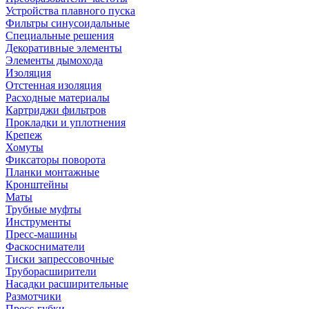
Устройства плавного пуска
Фильтры синусоидальные
Специальные решения
Декоративные элементы
Элементы дымохода
Изоляция
Отстенная изоляция
Расходные материалы
Картриджи фильтров
Прокладки и уплотнения
Крепеж
Хомуты
Фиксаторы поворота
Планки монтажные
Кронштейны
Маты
Трубные муфты
Инструменты
Пресс-машины
Фаскосниматели
Тиски запрессовочные
Труборасширители
Насадки расширительные
Размотчики
Пресс-губки