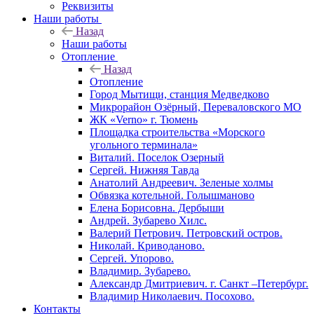
Реквизиты
Наши работы
Назад
Наши работы
Отопление
Назад
Отопление
Город Мытищи, станция Медведково
Микрорайон Озёрный, Переваловского МО
ЖК «Verno» г. Тюмень
Площадка строительства «Морского
угольного терминала»
Виталий. Поселок Озерный
Сергей. Нижняя Тавда
Анатолий Андреевич. Зеленые холмы
Обвязка котельной. Голышманово
Елена Борисовна. Дербыши
Андрей. Зубарево Хилс.
Валерий Петрович. Петровский остров.
Николай. Криводаново.
Сергей. Упорово.
Владимир. Зубарево.
Александр Дмитриевич. г. Санкт –Петербург.
Владимир Николаевич. Посохово.
Контакты