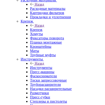
Расходные материалы
Назад
Расходные материалы
Картриджи фильтров
Прокладки и уплотнения
Крепеж
Назад
Крепеж
Хомуты
Фиксаторы поворота
Планки монтажные
Кронштейны
Маты
Трубные муфты
Инструменты
Назад
Инструменты
Пресс-машины
Фаскосниматели
Тиски запрессовочные
Труборасширители
Насадки расширительные
Размотчики
Пресс-губки
Степлеры и пистолеты