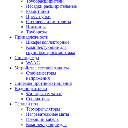
Труборасширители
Насадки расширительные
Размотчики
Пресс-губки
Степлеры и пистолеты
Ножницы
Труборезы
Принадлежности
Шкафы коллекторные
Комплектующие для
групп быстрого монтажа
Спецодежда
WAAG
Устройства сетевой защиты
Стабилизаторы
напряжения
Системы противозатопления
Водоподготовка
Фильтры сетчатые
Сепараторы
Тёплый пол
Терморегуляторы
Нагревательные маты
Греющий кабель
Комплектующие для