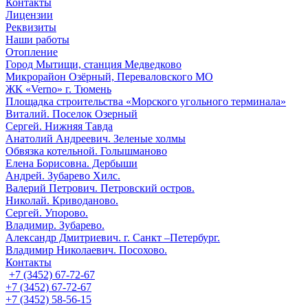
Контакты
Лицензии
Реквизиты
Наши работы
Отопление
Город Мытищи, станция Медведково
Микрорайон Озёрный, Переваловского МО
ЖК «Verno» г. Тюмень
Площадка строительства «Морского угольного терминала»
Виталий. Поселок Озерный
Сергей. Нижняя Тавда
Анатолий Андреевич. Зеленые холмы
Обвязка котельной. Голышманово
Елена Борисовна. Дербыши
Андрей. Зубарево Хилс.
Валерий Петрович. Петровский остров.
Николай. Криводаново.
Сергей. Упорово.
Владимир. Зубарево.
Александр Дмитриевич. г. Санкт –Петербург.
Владимир Николаевич. Посохово.
Контакты
+7 (3452) 67-72-67
+7 (3452) 67-72-67
+7 (3452) 58-56-15