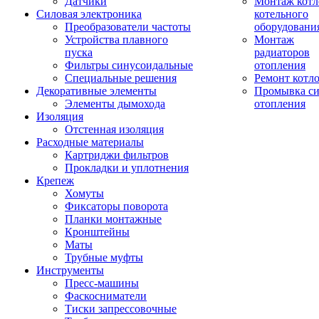
Датчики
Монтаж котл
Силовая электроника
котельного
Преобразователи частоты
оборудовани
Устройства плавного
Монтаж
пуска
радиаторов
Фильтры синусоидальные
отопления
Специальные решения
Ремонт котл
Декоративные элементы
Промывка си
Элементы дымохода
отопления
Изоляция
Отстенная изоляция
Расходные материалы
Картриджи фильтров
Прокладки и уплотнения
Крепеж
Хомуты
Фиксаторы поворота
Планки монтажные
Кронштейны
Маты
Трубные муфты
Инструменты
Пресс-машины
Фаскосниматели
Тиски запрессовочные