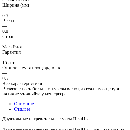
Ширина (мм)
—
0.5
Вес,кг
—
0,8
Страна
—
Малайзия
Гарантия
—
15 лет.
Отапливаемая площадь, м.кв
—
0,5
Все характеристики
В связи с нестабильным курсом валют, актуальную цену и
наличие уточняйте у менеджера
Описание
Отзывы
Двужильные нагревательные маты HeatUp
Двужильные нагревательные маты HeatUp – представляет из