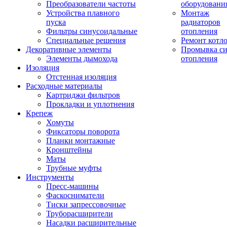
Преобразователи частоты
оборудовани
Устройства плавного
Монтаж
пуска
радиаторов
Фильтры синусоидальные
отопления
Специальные решения
Ремонт котл
Декоративные элементы
Промывка си
Элементы дымохода
отопления
Изоляция
Отстенная изоляция
Расходные материалы
Картриджи фильтров
Прокладки и уплотнения
Крепеж
Хомуты
Фиксаторы поворота
Планки монтажные
Кронштейны
Маты
Трубные муфты
Инструменты
Пресс-машины
Фаскосниматели
Тиски запрессовочные
Труборасширители
Насадки расширительные