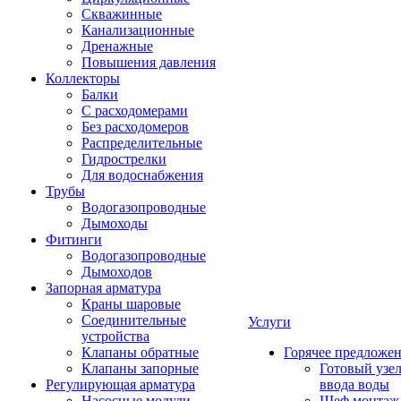
Скважинные
Канализационные
Дренажные
Повышения давления
Коллекторы
Балки
С расходомерами
Без расходомеров
Распределительные
Гидрострелки
Для водоснабжения
Трубы
Водогазопроводные
Дымоходы
Фитинги
Водогазопроводные
Дымоходов
Запорная арматура
Краны шаровые
Соединительные
Услуги
устройства
Клапаны обратные
Горячее предложе
Клапаны запорные
Готовый узе
Регулирующая арматура
ввода воды
Насосные модули
Шеф монтаж