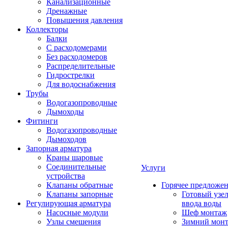
Канализационные
Дренажные
Повышения давления
Коллекторы
Балки
С расходомерами
Без расходомеров
Распределительные
Гидрострелки
Для водоснабжения
Трубы
Водогазопроводные
Дымоходы
Фитинги
Водогазопроводные
Дымоходов
Запорная арматура
Краны шаровые
Соединительные
Услуги
устройства
Клапаны обратные
Горячее предложе
Клапаны запорные
Готовый узе
Регулирующая арматура
ввода воды
Насосные модули
Шеф монтаж
Узлы смешения
Зимний мон