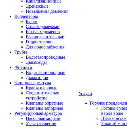
Канализационные
Дренажные
Повышения давления
Коллекторы
Балки
С расходомерами
Без расходомеров
Распределительные
Гидрострелки
Для водоснабжения
Трубы
Водогазопроводные
Дымоходы
Фитинги
Водогазопроводные
Дымоходов
Запорная арматура
Краны шаровые
Соединительные
Услуги
устройства
Клапаны обратные
Горячее предложе
Клапаны запорные
Готовый узе
Регулирующая арматура
ввода воды
Насосные модули
Шеф монтаж
Узлы смешения
Зимний мон