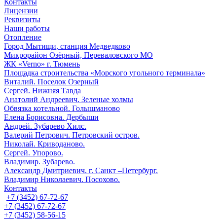
Контакты
Лицензии
Реквизиты
Наши работы
Отопление
Город Мытищи, станция Медведково
Микрорайон Озёрный, Переваловского МО
ЖК «Verno» г. Тюмень
Площадка строительства «Морского угольного терминала»
Виталий. Поселок Озерный
Сергей. Нижняя Тавда
Анатолий Андреевич. Зеленые холмы
Обвязка котельной. Голышманово
Елена Борисовна. Дербыши
Андрей. Зубарево Хилс.
Валерий Петрович. Петровский остров.
Николай. Криводаново.
Сергей. Упорово.
Владимир. Зубарево.
Александр Дмитриевич. г. Санкт –Петербург.
Владимир Николаевич. Посохово.
Контакты
+7 (3452) 67-72-67
+7 (3452) 67-72-67
+7 (3452) 58-56-15