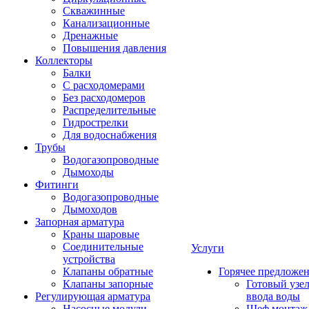
Скважинные
Канализационные
Дренажные
Повышения давления
Коллекторы
Балки
С расходомерами
Без расходомеров
Распределительные
Гидрострелки
Для водоснабжения
Трубы
Водогазопроводные
Дымоходы
Фитинги
Водогазопроводные
Дымоходов
Запорная арматура
Краны шаровые
Соединительные
Услуги
устройства
Клапаны обратные
Горячее предложе
Клапаны запорные
Готовый узе
Регулирующая арматура
ввода воды
Насосные модули
Шеф монтаж