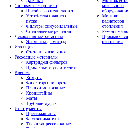
Датчики
Монтаж котл
Силовая электроника
котельного
Преобразователи частоты
оборудовани
Устройства плавного
Монтаж
пуска
радиаторов
Фильтры синусоидальные
отопления
Специальные решения
Ремонт котл
Декоративные элементы
Промывка си
Элементы дымохода
отопления
Изоляция
Отстенная изоляция
Расходные материалы
Картриджи фильтров
Прокладки и уплотнения
Крепеж
Хомуты
Фиксаторы поворота
Планки монтажные
Кронштейны
Маты
Трубные муфты
Инструменты
Пресс-машины
Фаскосниматели
Тиски запрессовочные