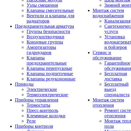
Узлы смешения
Зимний мон
Клапаны смесительные
Монтаж систем
Вентили и клапаны для
водоснабжения
радиаторов
Канализация
Предохранительная арматура
Сантехничес
Группы безопасности
услуги
Воздухоотводчики
Установка
Концевые группы
водонагрева
Амортизаторы
и бойлеров
гидроударов
Сервис и
Клапаны
обслуживание
предохранительные
Гарантийное
Клапаны перепускные
обслуживани
Клапаны подпиточные
Бесплатная
Клапаны редукционные
доставка
Приводы
Бесплатный
Электрические
выезд
Термоэлектрические
специалиста
Приборы управления
Монтаж систем
Термостаты
отопления
Пресс-контроль
Ремонт сист
Клеммные колодки
отопления
Реле
Монтаж тепл
Приборы контроля
пола