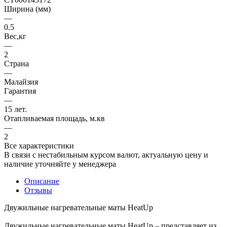
Ширина (мм)
—
0.5
Вес,кг
—
2
Страна
—
Малайзия
Гарантия
—
15 лет.
Отапливаемая площадь, м.кв
—
2
Все характеристики
В связи с нестабильным курсом валют, актуальную цену и
наличие уточняйте у менеджера
Описание
Отзывы
Двужильные нагревательные маты HeatUp
Двужильные нагревательные маты HeatUp – представляет из