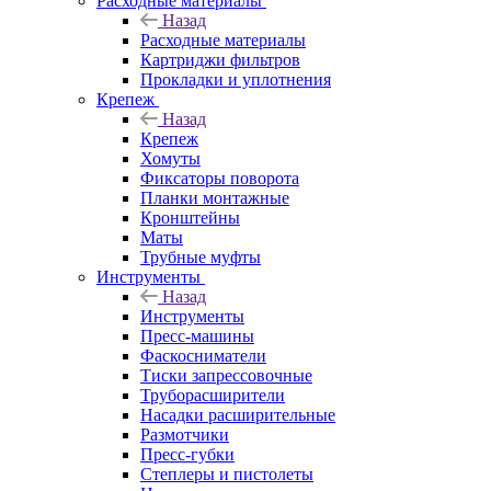
Расходные материалы
Назад
Расходные материалы
Картриджи фильтров
Прокладки и уплотнения
Крепеж
Назад
Крепеж
Хомуты
Фиксаторы поворота
Планки монтажные
Кронштейны
Маты
Трубные муфты
Инструменты
Назад
Инструменты
Пресс-машины
Фаскосниматели
Тиски запрессовочные
Труборасширители
Насадки расширительные
Размотчики
Пресс-губки
Степлеры и пистолеты