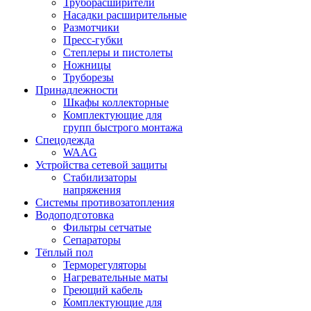
Труборасширители
Насадки расширительные
Размотчики
Пресс-губки
Степлеры и пистолеты
Ножницы
Труборезы
Принадлежности
Шкафы коллекторные
Комплектующие для
групп быстрого монтажа
Спецодежда
WAAG
Устройства сетевой защиты
Стабилизаторы
напряжения
Системы противозатопления
Водоподготовка
Фильтры сетчатые
Сепараторы
Тёплый пол
Терморегуляторы
Нагревательные маты
Греющий кабель
Комплектующие для