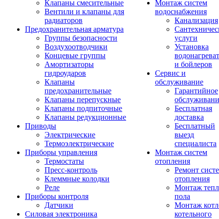
Клапаны смесительные
Монтаж систем
Вентили и клапаны для
водоснабжения
радиаторов
Канализация
Предохранительная арматура
Сантехничес
Группы безопасности
услуги
Воздухоотводчики
Установка
Концевые группы
водонагрева
Амортизаторы
и бойлеров
гидроударов
Сервис и
Клапаны
обслуживание
предохранительные
Гарантийное
Клапаны перепускные
обслуживани
Клапаны подпиточные
Бесплатная
Клапаны редукционные
доставка
Приводы
Бесплатный
Электрические
выезд
Термоэлектрические
специалиста
Приборы управления
Монтаж систем
Термостаты
отопления
Пресс-контроль
Ремонт сист
Клеммные колодки
отопления
Реле
Монтаж тепл
Приборы контроля
пола
Датчики
Монтаж котл
Силовая электроника
котельного