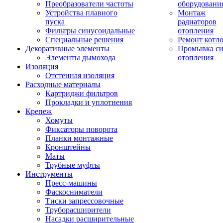
Преобразователи частоты
оборудовани
Устройства плавного
Монтаж
пуска
радиаторов
Фильтры синусоидальные
отопления
Специальные решения
Ремонт котл
Декоративные элементы
Промывка си
Элементы дымохода
отопления
Изоляция
Отстенная изоляция
Расходные материалы
Картриджи фильтров
Прокладки и уплотнения
Крепеж
Хомуты
Фиксаторы поворота
Планки монтажные
Кронштейны
Маты
Трубные муфты
Инструменты
Пресс-машины
Фаскосниматели
Тиски запрессовочные
Труборасширители
Насадки расширительные