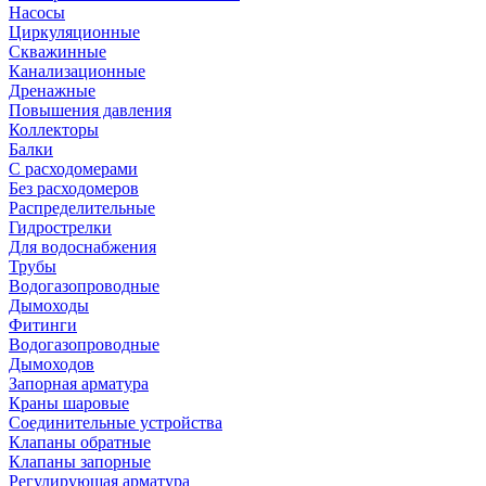
Насосы
Циркуляционные
Скважинные
Канализационные
Дренажные
Повышения давления
Коллекторы
Балки
С расходомерами
Без расходомеров
Распределительные
Гидрострелки
Для водоснабжения
Трубы
Водогазопроводные
Дымоходы
Фитинги
Водогазопроводные
Дымоходов
Запорная арматура
Краны шаровые
Соединительные устройства
Клапаны обратные
Клапаны запорные
Регулирующая арматура