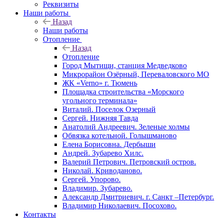
Реквизиты
Наши работы
Назад
Наши работы
Отопление
Назад
Отопление
Город Мытищи, станция Медведково
Микрорайон Озёрный, Переваловского МО
ЖК «Verno» г. Тюмень
Площадка строительства «Морского
угольного терминала»
Виталий. Поселок Озерный
Сергей. Нижняя Тавда
Анатолий Андреевич. Зеленые холмы
Обвязка котельной. Голышманово
Елена Борисовна. Дербыши
Андрей. Зубарево Хилс.
Валерий Петрович. Петровский остров.
Николай. Криводаново.
Сергей. Упорово.
Владимир. Зубарево.
Александр Дмитриевич. г. Санкт –Петербург.
Владимир Николаевич. Посохово.
Контакты