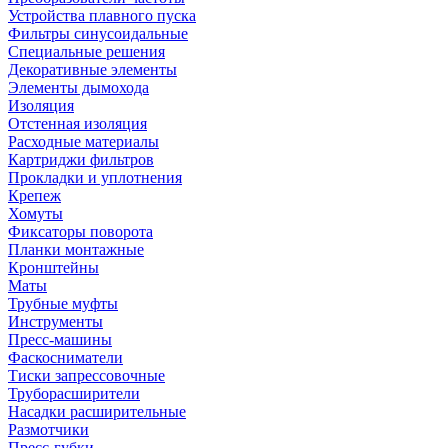
Устройства плавного пуска
Фильтры синусоидальные
Специальные решения
Декоративные элементы
Элементы дымохода
Изоляция
Отстенная изоляция
Расходные материалы
Картриджи фильтров
Прокладки и уплотнения
Крепеж
Хомуты
Фиксаторы поворота
Планки монтажные
Кронштейны
Маты
Трубные муфты
Инструменты
Пресс-машины
Фаскосниматели
Тиски запрессовочные
Труборасширители
Насадки расширительные
Размотчики
Пресс-губки