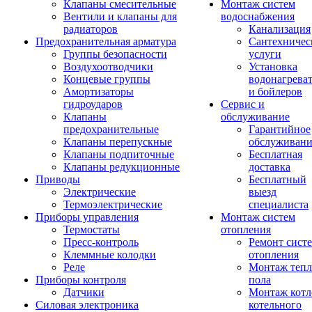
Клапаны смесительные
Монтаж систем
Вентили и клапаны для
водоснабжения
радиаторов
Канализация
Предохранительная арматура
Сантехничес
Группы безопасности
услуги
Воздухоотводчики
Установка
Концевые группы
водонагрева
Амортизаторы
и бойлеров
гидроударов
Сервис и
Клапаны
обслуживание
предохранительные
Гарантийное
Клапаны перепускные
обслуживани
Клапаны подпиточные
Бесплатная
Клапаны редукционные
доставка
Приводы
Бесплатный
Электрические
выезд
Термоэлектрические
специалиста
Приборы управления
Монтаж систем
Термостаты
отопления
Пресс-контроль
Ремонт сист
Клеммные колодки
отопления
Реле
Монтаж тепл
Приборы контроля
пола
Датчики
Монтаж котл
Силовая электроника
котельного