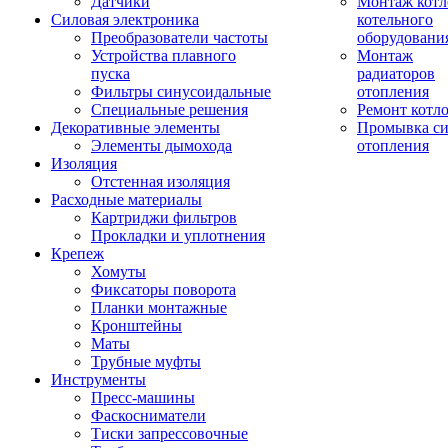
Датчики
Монтаж котл
Силовая электроника
котельного
Преобразователи частоты
оборудовани
Устройства плавного
Монтаж
пуска
радиаторов
Фильтры синусоидальные
отопления
Специальные решения
Ремонт котл
Декоративные элементы
Промывка си
Элементы дымохода
отопления
Изоляция
Отстенная изоляция
Расходные материалы
Картриджи фильтров
Прокладки и уплотнения
Крепеж
Хомуты
Фиксаторы поворота
Планки монтажные
Кронштейны
Маты
Трубные муфты
Инструменты
Пресс-машины
Фаскосниматели
Тиски запрессовочные