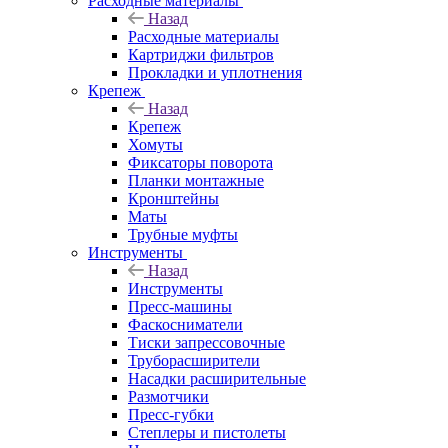
Расходные материалы
Назад
Расходные материалы
Картриджи фильтров
Прокладки и уплотнения
Крепеж
Назад
Крепеж
Хомуты
Фиксаторы поворота
Планки монтажные
Кронштейны
Маты
Трубные муфты
Инструменты
Назад
Инструменты
Пресс-машины
Фаскосниматели
Тиски запрессовочные
Труборасширители
Насадки расширительные
Размотчики
Пресс-губки
Степлеры и пистолеты