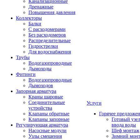
Канализационные
Дренажные
Повышения давления
Коллекторы
Балки
С расходомерами
Без расходомеров
Распределительные
Гидрострелки
Для водоснабжения
Трубы
Водогазопроводные
Дымоходы
Фитинги
Водогазопроводные
Дымоходов
Запорная арматура
Краны шаровые
Соединительные
Услуги
устройства
Клапаны обратные
Горячее предложе
Клапаны запорные
Готовый узе
Регулирующая арматура
ввода воды
Насосные модули
Шеф монтаж
Узлы смешения
Зимний мон