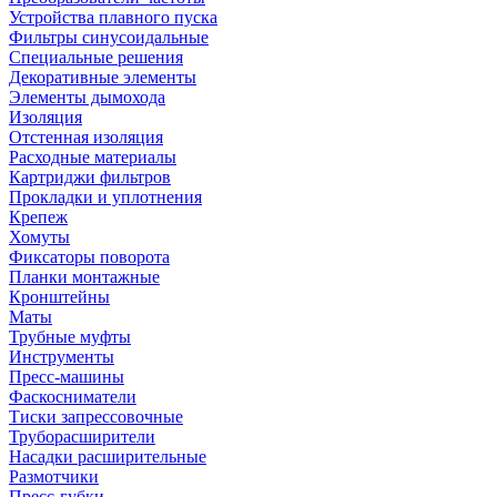
Устройства плавного пуска
Фильтры синусоидальные
Специальные решения
Декоративные элементы
Элементы дымохода
Изоляция
Отстенная изоляция
Расходные материалы
Картриджи фильтров
Прокладки и уплотнения
Крепеж
Хомуты
Фиксаторы поворота
Планки монтажные
Кронштейны
Маты
Трубные муфты
Инструменты
Пресс-машины
Фаскосниматели
Тиски запрессовочные
Труборасширители
Насадки расширительные
Размотчики
Пресс-губки