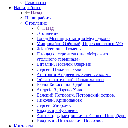
Реквизиты
Наши работы
Назад
Наши работы
Отопление
Назад
Отопление
Город Мытищи, станция Медведково
Микрорайон Озёрный, Переваловского МО
ЖК «Verno» г. Тюмень
Площадка строительства «Морского
угольного терминала»
Виталий. Поселок Озерный
Сергей. Нижняя Тавда
Анатолий Андреевич. Зеленые холмы
Обвязка котельной. Голышманово
Елена Борисовна. Дербыши
Андрей. Зубарево Хилс.
Валерий Петрович. Петровский остров.
Николай. Криводаново.
Сергей. Упорово.
Владимир. Зубарево.
Александр Дмитриевич. г. Санкт –Петербург.
Владимир Николаевич. Посохово.
Контакты