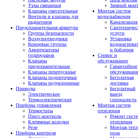
Узлы смешения
Зимний мон
Клапаны смесительные
Монтаж систем
Вентили и клапаны для
водоснабжения
радиаторов
Канализация
Предохранительная арматура
Сантехничес
Группы безопасности
услуги
Воздухоотводчики
Установка
Концевые группы
водонагрева
Амортизаторы
и бойлеров
гидроударов
Сервис и
Клапаны
обслуживание
предохранительные
Гарантийное
Клапаны перепускные
обслуживани
Клапаны подпиточные
Бесплатная
Клапаны редукционные
доставка
Приводы
Бесплатный
Электрические
выезд
Термоэлектрические
специалиста
Приборы управления
Монтаж систем
Термостаты
отопления
Пресс-контроль
Ремонт сист
Клеммные колодки
отопления
Реле
Монтаж тепл
Приборы контроля
пола