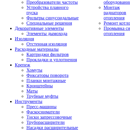
Преобразователи частоты
оборудовани
Устройства плавного
Монтаж
пуска
радиаторов
Фильтры синусоидальные
отопления
Специальные решения
Ремонт котл
Декоративные элементы
Промывка си
Элементы дымохода
отопления
Изоляция
Отстенная изоляция
Расходные материалы
Картриджи фильтров
Прокладки и уплотнения
Крепеж
Хомуты
Фиксаторы поворота
Планки монтажные
Кронштейны
Маты
Трубные муфты
Инструменты
Пресс-машины
Фаскосниматели
Тиски запрессовочные
Труборасширители
Насадки расширительные