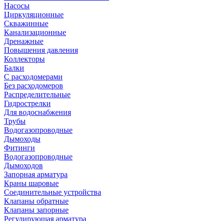
Насосы
Циркуляционные
Скважинные
Канализационные
Дренажные
Повышения давления
Коллекторы
Балки
С расходомерами
Без расходомеров
Распределительные
Гидрострелки
Для водоснабжения
Трубы
Водогазопроводные
Дымоходы
Фитинги
Водогазопроводные
Дымоходов
Запорная арматура
Краны шаровые
Соединительные устройства
Клапаны обратные
Клапаны запорные
Регулирующая арматура