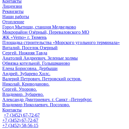
Контакты
Лицензии
Реквизиты
Наши работы
Отопление
Город Мытищи, станция Медведково
Микрорайон Озёрный, Переваловского МО
ЖК «Verno» г. Тюмень
Площадка строительства «Морского угольного терминала»
Виталий. Поселок Озерный
Сергей. Нижняя Тавда
Анатолий Андреевич. Зеленые холмы
Обвязка котельной. Голышманово
Елена Борисовна. Дербыши
Андрей. Зубарево Хилс.
Валерий Петрович. Петровский остров.
Николай. Криводаново.
Сергей. Упорово.
Владимир. Зубарево.
Александр Дмитриевич. г. Санкт –Петербург.
Владимир Николаевич. Посохово.
Контакты
+7 (3452) 67-72-67
+7 (3452) 67-72-67
+7 (3452) 58-56-15