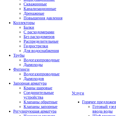
Скважинные
Канализационные
Дренажные
Повышения давления
Коллекторы
Балки
С расходомерами
Без расходомеров
Распределительные
Гидрострелки
Для водоснабжения
Трубы
Водогазопроводные
Дымоходы
Фитинги
Водогазопроводные
Дымоходов
Запорная арматура
Краны шаровые
Соединительные
Услуги
устройства
Клапаны обратные
Горячее предложе
Клапаны запорные
Готовый узе
Регулирующая арматура
ввода воды
Насосные модули
Шеф монтаж