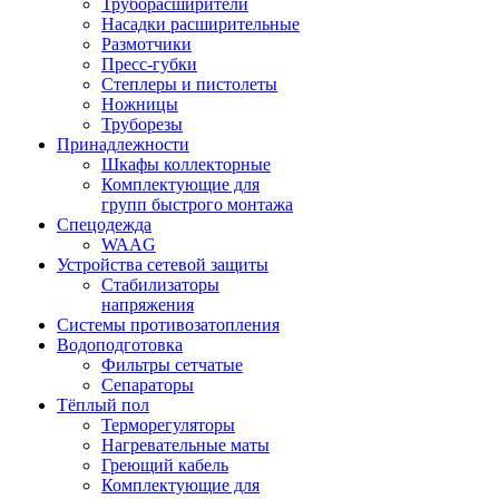
Труборасширители
Насадки расширительные
Размотчики
Пресс-губки
Степлеры и пистолеты
Ножницы
Труборезы
Принадлежности
Шкафы коллекторные
Комплектующие для
групп быстрого монтажа
Спецодежда
WAAG
Устройства сетевой защиты
Стабилизаторы
напряжения
Системы противозатопления
Водоподготовка
Фильтры сетчатые
Сепараторы
Тёплый пол
Терморегуляторы
Нагревательные маты
Греющий кабель
Комплектующие для