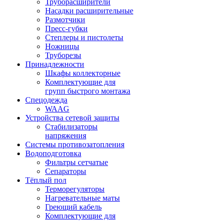
Труборасширители
Насадки расширительные
Размотчики
Пресс-губки
Степлеры и пистолеты
Ножницы
Труборезы
Принадлежности
Шкафы коллекторные
Комплектующие для
групп быстрого монтажа
Спецодежда
WAAG
Устройства сетевой защиты
Стабилизаторы
напряжения
Системы противозатопления
Водоподготовка
Фильтры сетчатые
Сепараторы
Тёплый пол
Терморегуляторы
Нагревательные маты
Греющий кабель
Комплектующие для