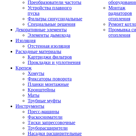
Преобразователи частоты
оборудовани
Устройства плавного
Монтаж
пуска
радиаторов
Фильтры синусоидальные
отопления
Специальные решения
Ремонт котл
Декоративные элементы
Промывка си
Элементы дымохода
отопления
Изоляция
Отстенная изоляция
Расходные материалы
Картриджи фильтров
Прокладки и уплотнения
Крепеж
Хомуты
Фиксаторы поворота
Планки монтажные
Кронштейны
Маты
Трубные муфты
Инструменты
Пресс-машины
Фаскосниматели
Тиски запрессовочные
Труборасширители
Насадки расширительные