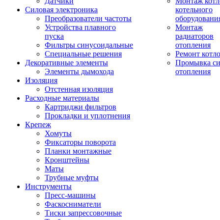
Датчики
Монтаж котл
Силовая электроника
котельного
Преобразователи частоты
оборудовани
Устройства плавного
Монтаж
пуска
радиаторов
Фильтры синусоидальные
отопления
Специальные решения
Ремонт котл
Декоративные элементы
Промывка си
Элементы дымохода
отопления
Изоляция
Отстенная изоляция
Расходные материалы
Картриджи фильтров
Прокладки и уплотнения
Крепеж
Хомуты
Фиксаторы поворота
Планки монтажные
Кронштейны
Маты
Трубные муфты
Инструменты
Пресс-машины
Фаскосниматели
Тиски запрессовочные