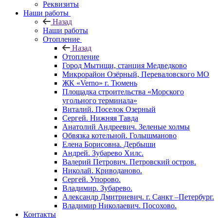
Реквизиты
Наши работы
Назад
Наши работы
Отопление
Назад
Отопление
Город Мытищи, станция Медведково
Микрорайон Озёрный, Переваловского МО
ЖК «Verno» г. Тюмень
Площадка строительства «Морского
угольного терминала»
Виталий. Поселок Озерный
Сергей. Нижняя Тавда
Анатолий Андреевич. Зеленые холмы
Обвязка котельной. Голышманово
Елена Борисовна. Дербыши
Андрей. Зубарево Хилс.
Валерий Петрович. Петровский остров.
Николай. Криводаново.
Сергей. Упорово.
Владимир. Зубарево.
Александр Дмитриевич. г. Санкт –Петербург.
Владимир Николаевич. Посохово.
Контакты