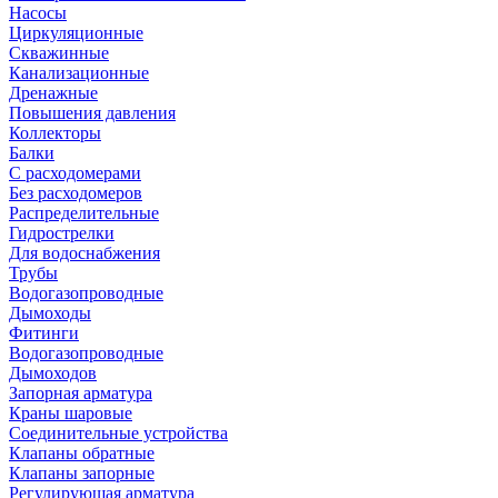
Насосы
Циркуляционные
Скважинные
Канализационные
Дренажные
Повышения давления
Коллекторы
Балки
С расходомерами
Без расходомеров
Распределительные
Гидрострелки
Для водоснабжения
Трубы
Водогазопроводные
Дымоходы
Фитинги
Водогазопроводные
Дымоходов
Запорная арматура
Краны шаровые
Соединительные устройства
Клапаны обратные
Клапаны запорные
Регулирующая арматура