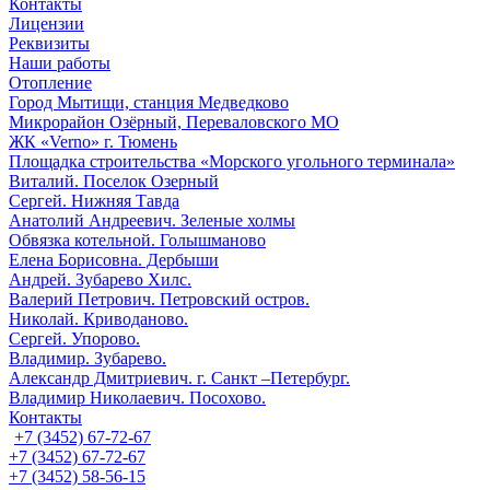
Контакты
Лицензии
Реквизиты
Наши работы
Отопление
Город Мытищи, станция Медведково
Микрорайон Озёрный, Переваловского МО
ЖК «Verno» г. Тюмень
Площадка строительства «Морского угольного терминала»
Виталий. Поселок Озерный
Сергей. Нижняя Тавда
Анатолий Андреевич. Зеленые холмы
Обвязка котельной. Голышманово
Елена Борисовна. Дербыши
Андрей. Зубарево Хилс.
Валерий Петрович. Петровский остров.
Николай. Криводаново.
Сергей. Упорово.
Владимир. Зубарево.
Александр Дмитриевич. г. Санкт –Петербург.
Владимир Николаевич. Посохово.
Контакты
+7 (3452) 67-72-67
+7 (3452) 67-72-67
+7 (3452) 58-56-15