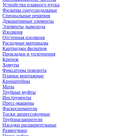
Устройства плавного пуска
Фильтры синусоидальные
Специальные решения
Декоративные элементы
Элементы дымохода
Изоляция
Отстенная изоляция
Расходные материалы
Картриджи фильтров
Прокладки и уплотнения
Крепеж
Хомуты
Фиксаторы поворота
Планки монтажные
Кронштейны
Маты
Трубные муфты
Инструменты
Пресс-машины
Фаскосниматели
Тиски запрессовочные
Труборасширители
Насадки расширительные
Размотчики
Пресс-губки