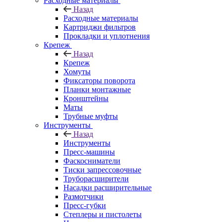
Расходные материалы
Назад
Расходные материалы
Картриджи фильтров
Прокладки и уплотнения
Крепеж
Назад
Крепеж
Хомуты
Фиксаторы поворота
Планки монтажные
Кронштейны
Маты
Трубные муфты
Инструменты
Назад
Инструменты
Пресс-машины
Фаскосниматели
Тиски запрессовочные
Труборасширители
Насадки расширительные
Размотчики
Пресс-губки
Степлеры и пистолеты