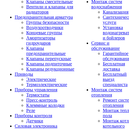
Клапаны смесительные
Монтаж систем
Вентили и клапаны для
водоснабжения
радиаторов
Канализация
Предохранительная арматура
Сантехничес
Группы безопасности
услуги
Воздухоотводчики
Установка
Концевые группы
водонагрева
Амортизаторы
и бойлеров
гидроударов
Сервис и
Клапаны
обслуживание
предохранительные
Гарантийное
Клапаны перепускные
обслуживани
Клапаны подпиточные
Бесплатная
Клапаны редукционные
доставка
Приводы
Бесплатный
Электрические
выезд
Термоэлектрические
специалиста
Приборы управления
Монтаж систем
Термостаты
отопления
Пресс-контроль
Ремонт сист
Клеммные колодки
отопления
Реле
Монтаж тепл
Приборы контроля
пола
Датчики
Монтаж котл
Силовая электроника
котельного