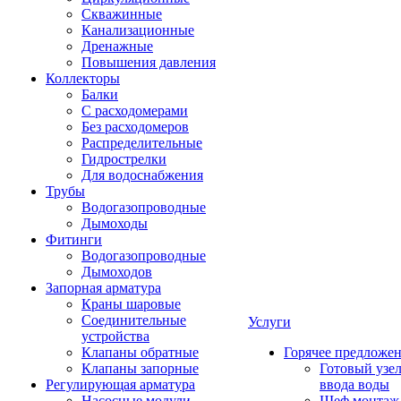
Скважинные
Канализационные
Дренажные
Повышения давления
Коллекторы
Балки
С расходомерами
Без расходомеров
Распределительные
Гидрострелки
Для водоснабжения
Трубы
Водогазопроводные
Дымоходы
Фитинги
Водогазопроводные
Дымоходов
Запорная арматура
Краны шаровые
Соединительные
Услуги
устройства
Клапаны обратные
Горячее предложе
Клапаны запорные
Готовый узе
Регулирующая арматура
ввода воды
Насосные модули
Шеф монтаж