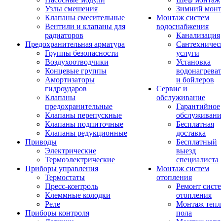
Узлы смешения
Зимний мон
Клапаны смесительные
Монтаж систем
Вентили и клапаны для
водоснабжения
радиаторов
Канализация
Предохранительная арматура
Сантехничес
Группы безопасности
услуги
Воздухоотводчики
Установка
Концевые группы
водонагрева
Амортизаторы
и бойлеров
гидроударов
Сервис и
Клапаны
обслуживание
предохранительные
Гарантийное
Клапаны перепускные
обслуживани
Клапаны подпиточные
Бесплатная
Клапаны редукционные
доставка
Приводы
Бесплатный
Электрические
выезд
Термоэлектрические
специалиста
Приборы управления
Монтаж систем
Термостаты
отопления
Пресс-контроль
Ремонт сист
Клеммные колодки
отопления
Реле
Монтаж тепл
Приборы контроля
пола