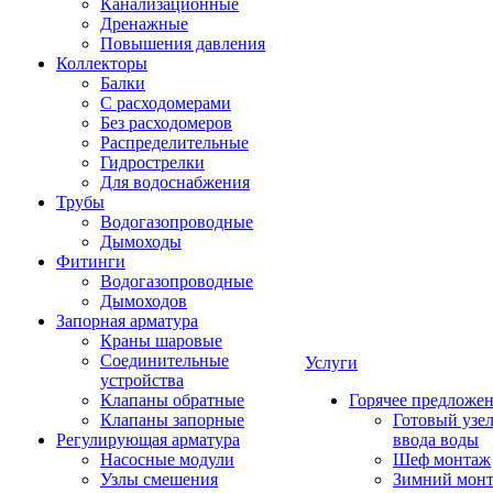
Канализационные
Дренажные
Повышения давления
Коллекторы
Балки
С расходомерами
Без расходомеров
Распределительные
Гидрострелки
Для водоснабжения
Трубы
Водогазопроводные
Дымоходы
Фитинги
Водогазопроводные
Дымоходов
Запорная арматура
Краны шаровые
Соединительные
Услуги
устройства
Клапаны обратные
Горячее предложе
Клапаны запорные
Готовый узе
Регулирующая арматура
ввода воды
Насосные модули
Шеф монтаж
Узлы смешения
Зимний мон