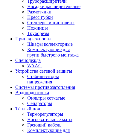
Труборасширители
Насадки расширительные
Размотчики
Пресс-губки
Степлеры и пистолеты
Ножницы
Труборезы
Принадлежности
Шкафы коллекторные
Комплектующие для
групп быстрого монтажа
Спецодежда
WAAG
Устройства сетевой защиты
Стабилизаторы
напряжения
Системы противозатопления
Водоподготовка
Фильтры сетчатые
Сепараторы
Тёплый пол
Терморегуляторы
Нагревательные маты
Греющий кабель
Комплектующие для