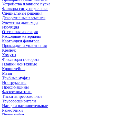
Устройства плавного пуска
Фильтры синусоидальные
Специальные решения
Декоративные элементы
Элементы дымохода
Изоляция
Отстенная изоляция
Расходные материалы
Картриджи фильтров
Прокладки и уплотнения
Крепеж
Хомуты
Фиксаторы поворота
Планки монтажные
Кронштейны
Маты
Трубные муфты
Инструменты
Пресс-машины
Фаскосниматели
Тиски запрессовочные
Труборасширители
Насадки расширительные
Размотчики
Пресс-губки