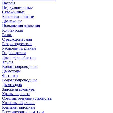
Насосы
Циркуляционные
Скважинные
Канализационные
Дренажные
Повышения давления
Коллекторы
Балки
С расходомерами
Без расходомеров
Распределительные
Гидрострелки
Для водоснабжения
Трубы
Водогазопроводные
Дымоходы
Фитинги
Водогазопроводные
Дымоходов
Запорная арматура
Краны шаровые
Соединительные устройства
Клапаны обратные
Клапаны запорные
Регулирующая арматура