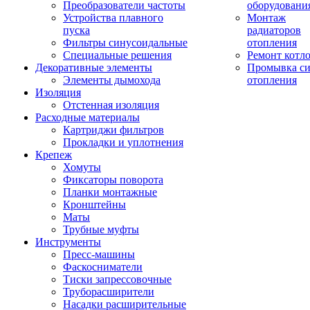
Преобразователи частоты
оборудовани
Устройства плавного
Монтаж
пуска
радиаторов
Фильтры синусоидальные
отопления
Специальные решения
Ремонт котл
Декоративные элементы
Промывка си
Элементы дымохода
отопления
Изоляция
Отстенная изоляция
Расходные материалы
Картриджи фильтров
Прокладки и уплотнения
Крепеж
Хомуты
Фиксаторы поворота
Планки монтажные
Кронштейны
Маты
Трубные муфты
Инструменты
Пресс-машины
Фаскосниматели
Тиски запрессовочные
Труборасширители
Насадки расширительные