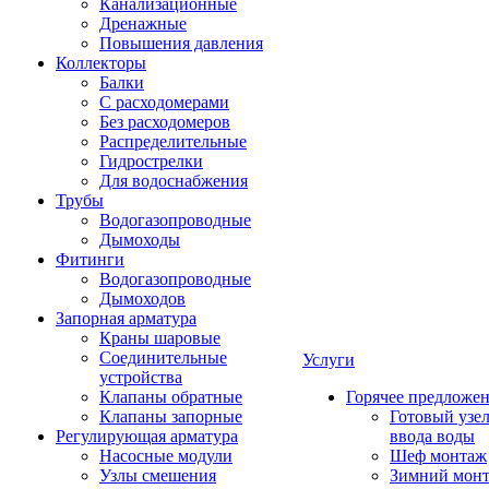
Канализационные
Дренажные
Повышения давления
Коллекторы
Балки
С расходомерами
Без расходомеров
Распределительные
Гидрострелки
Для водоснабжения
Трубы
Водогазопроводные
Дымоходы
Фитинги
Водогазопроводные
Дымоходов
Запорная арматура
Краны шаровые
Соединительные
Услуги
устройства
Клапаны обратные
Горячее предложе
Клапаны запорные
Готовый узе
Регулирующая арматура
ввода воды
Насосные модули
Шеф монтаж
Узлы смешения
Зимний мон