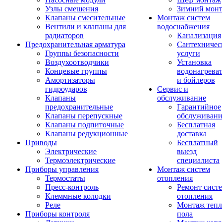
Узлы смешения
Зимний мон
Клапаны смесительные
Монтаж систем
Вентили и клапаны для
водоснабжения
радиаторов
Канализация
Предохранительная арматура
Сантехничес
Группы безопасности
услуги
Воздухоотводчики
Установка
Концевые группы
водонагрева
Амортизаторы
и бойлеров
гидроударов
Сервис и
Клапаны
обслуживание
предохранительные
Гарантийное
Клапаны перепускные
обслуживани
Клапаны подпиточные
Бесплатная
Клапаны редукционные
доставка
Приводы
Бесплатный
Электрические
выезд
Термоэлектрические
специалиста
Приборы управления
Монтаж систем
Термостаты
отопления
Пресс-контроль
Ремонт сист
Клеммные колодки
отопления
Реле
Монтаж тепл
Приборы контроля
пола