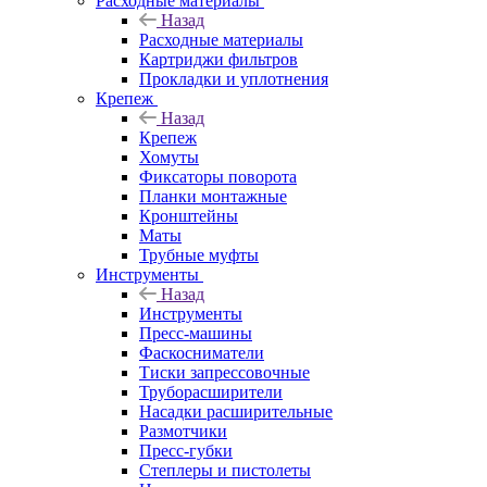
Расходные материалы
Назад
Расходные материалы
Картриджи фильтров
Прокладки и уплотнения
Крепеж
Назад
Крепеж
Хомуты
Фиксаторы поворота
Планки монтажные
Кронштейны
Маты
Трубные муфты
Инструменты
Назад
Инструменты
Пресс-машины
Фаскосниматели
Тиски запрессовочные
Труборасширители
Насадки расширительные
Размотчики
Пресс-губки
Степлеры и пистолеты