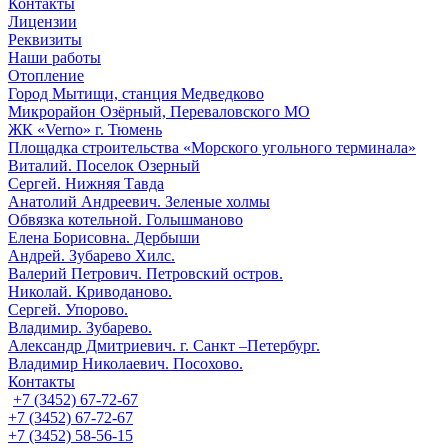
Контакты
Лицензии
Реквизиты
Наши работы
Отопление
Город Мытищи, станция Медведково
Микрорайон Озёрный, Переваловского МО
ЖК «Verno» г. Тюмень
Площадка строительства «Морского угольного терминала»
Виталий. Поселок Озерный
Сергей. Нижняя Тавда
Анатолий Андреевич. Зеленые холмы
Обвязка котельной. Голышманово
Елена Борисовна. Дербыши
Андрей. Зубарево Хилс.
Валерий Петрович. Петровский остров.
Николай. Криводаново.
Сергей. Упорово.
Владимир. Зубарево.
Александр Дмитриевич. г. Санкт –Петербург.
Владимир Николаевич. Посохово.
Контакты
+7 (3452) 67-72-67
+7 (3452) 67-72-67
+7 (3452) 58-56-15