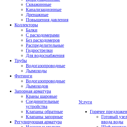
Скважинные
Канализационные
Дренажные
Повышения давления
Коллекторы
Балки
С расходомерами
Без расходомеров
Распределительные
Гидрострелки
Для водоснабжения
Трубы
Водогазопроводные
Дымоходы
Фитинги
Водогазопроводные
Дымоходов
Запорная арматура
Краны шаровые
Соединительные
Услуги
устройства
Клапаны обратные
Горячее предложе
Клапаны запорные
Готовый узе
Регулирующая арматура
ввода воды
Насосные модули
Шеф монтаж