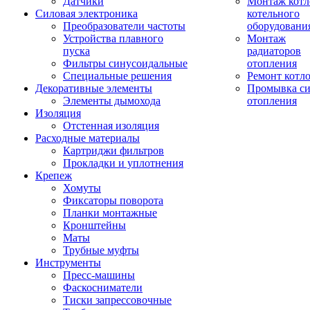
Датчики
Монтаж котл
Силовая электроника
котельного
Преобразователи частоты
оборудовани
Устройства плавного
Монтаж
пуска
радиаторов
Фильтры синусоидальные
отопления
Специальные решения
Ремонт котл
Декоративные элементы
Промывка си
Элементы дымохода
отопления
Изоляция
Отстенная изоляция
Расходные материалы
Картриджи фильтров
Прокладки и уплотнения
Крепеж
Хомуты
Фиксаторы поворота
Планки монтажные
Кронштейны
Маты
Трубные муфты
Инструменты
Пресс-машины
Фаскосниматели
Тиски запрессовочные