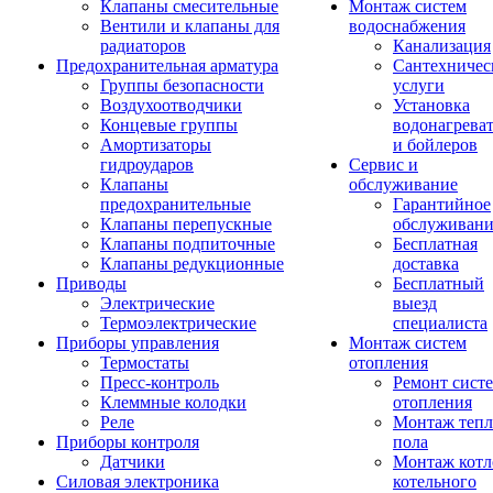
Клапаны смесительные
Монтаж систем
Вентили и клапаны для
водоснабжения
радиаторов
Канализация
Предохранительная арматура
Сантехничес
Группы безопасности
услуги
Воздухоотводчики
Установка
Концевые группы
водонагрева
Амортизаторы
и бойлеров
гидроударов
Сервис и
Клапаны
обслуживание
предохранительные
Гарантийное
Клапаны перепускные
обслуживани
Клапаны подпиточные
Бесплатная
Клапаны редукционные
доставка
Приводы
Бесплатный
Электрические
выезд
Термоэлектрические
специалиста
Приборы управления
Монтаж систем
Термостаты
отопления
Пресс-контроль
Ремонт сист
Клеммные колодки
отопления
Реле
Монтаж тепл
Приборы контроля
пола
Датчики
Монтаж котл
Силовая электроника
котельного