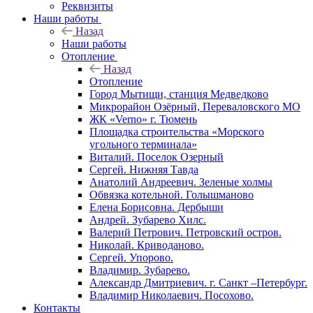
Реквизиты
Наши работы
Назад
Наши работы
Отопление
Назад
Отопление
Город Мытищи, станция Медведково
Микрорайон Озёрный, Переваловского МО
ЖК «Verno» г. Тюмень
Площадка строительства «Морского
угольного терминала»
Виталий. Поселок Озерный
Сергей. Нижняя Тавда
Анатолий Андреевич. Зеленые холмы
Обвязка котельной. Голышманово
Елена Борисовна. Дербыши
Андрей. Зубарево Хилс.
Валерий Петрович. Петровский остров.
Николай. Криводаново.
Сергей. Упорово.
Владимир. Зубарево.
Александр Дмитриевич. г. Санкт –Петербург.
Владимир Николаевич. Посохово.
Контакты